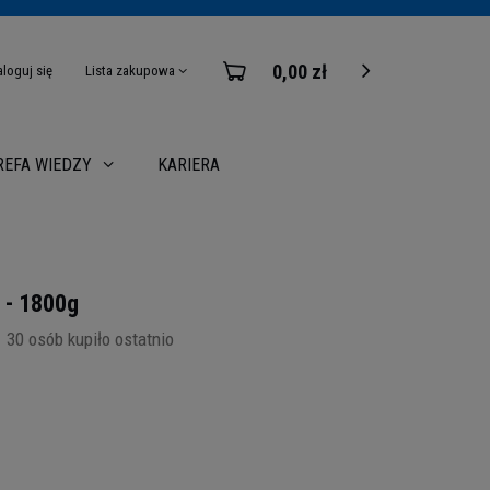
0,00 zł
aloguj się
Lista zakupowa
KARIERA
REFA WIEDZY
 - 1800g
30
osób kupiło ostatnio