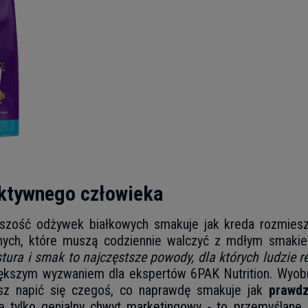
ktywnego człowieka
ększość odżywek białkowych smakuje jak kreda rozmi
wnych, które muszą codziennie walczyć z mdłym smaki
tura i smak to najczęstsze powody, dla których ludzie r
większym wyzwaniem dla ekspertów 6PAK Nutrition. Wyob
esz napić się czegoś, co naprawdę smakuje jak
prawd
e tylko genialny chwyt marketingowy - to przemyślane 