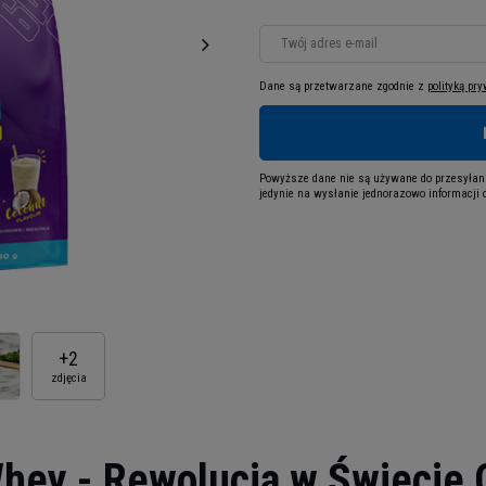
Twój adres e-mail
Dane są przetwarzane zgodnie z
polityką pr
Powyższe dane nie są używane do przesyłani
jedynie na wysłanie jednorazowo informacji o
+
2
zdjęcia
hey - Rewolucja w Świecie