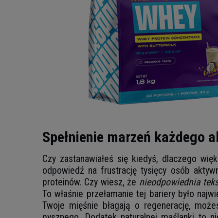
Spełnienie marzeń każdego a
Czy zastanawiałeś się kiedyś, dlaczego wi
odpowiedź na frustrację tysięcy osób akty
proteinów. Czy wiesz, że
nieodpowiednia teks
To właśnie przełamanie tej bariery było naj
Twoje mięśnie błagają o regenerację, moż
pysznego. Dodatek naturalnej maślanki to ni