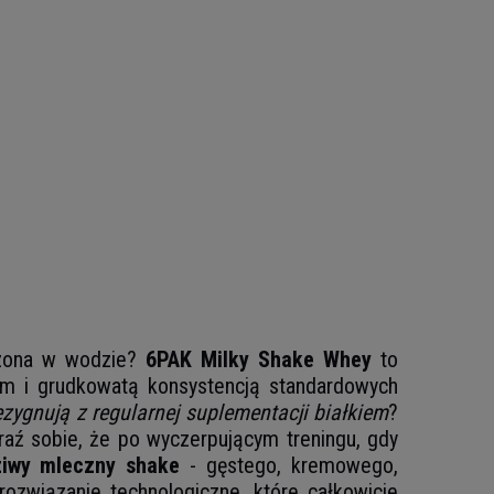
eszona w wodzie?
6PAK Milky Shake Whey
to
em i grudkowatą konsystencją standardowych
ezygnują z regularnej suplementacji białkiem
?
raź sobie, że po wyczerpującym treningu, gdy
ziwy mleczny shake
- gęstego, kremowego,
rozwiązanie technologiczne, które całkowicie