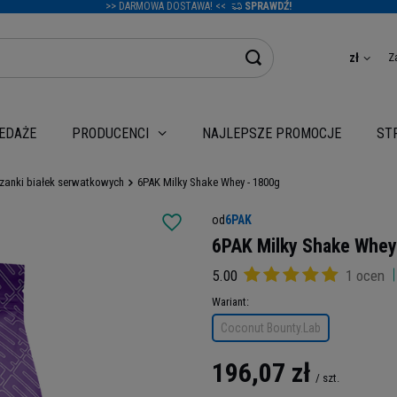
>> DARMOWA DOSTAWA! <<
SPRAWDŹ!
Z
zł
EDAŻE
NAJLEPSZE PROMOCJE
PRODUCENCI
ST
zanki białek serwatkowych
6PAK Milky Shake Whey - 1800g
od
6PAK
6PAK Milky Shake Whey
5.00
1 ocen
Wariant
Coconut Bounty.Lab
196,07 zł
/
szt.