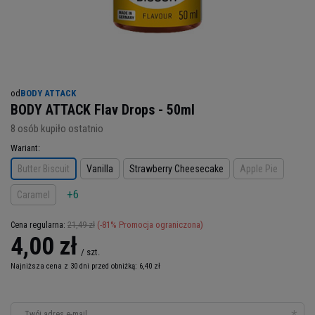
od
BODY ATTACK
BODY ATTACK Flav Drops - 50ml
8
osób kupiło ostatnio
Wariant
Butter Biscuit
Vanilla
Strawberry Cheesecake
Apple Pie
+6
Caramel
21,49 zł
(-
81
% Promocja ograniczona)
Cena regularna:
4,00 zł
/
szt.
Najniższa cena z 30 dni przed obniżką:
6,40 zł
Twój adres e-mail