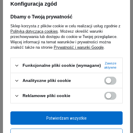
to wysokiej jakości formuła białkowa
Konfiguracja zgód
przeznaczona dla sportowców na każdym etapie
Dbamy o Twoją prywatność
zaawansowania, jak i dla osób, które chcą
DYMATIZE Creatine
MEDICA HE
Monohydrate NEW - 300g
Palma Sab
uzupełnić zapotrzebowanie na proteiny za
Sklep korzysta z plików cookie w celu realizacji usług zgodnie z
60caps.
5.00
(18)
Polityką dotyczącą cookies
. Możesz określić warunki
pomocą pysznego szejka. To
zaawansowana
przechowywania lub dostępu do cookie w Twojej przeglądarce.
106,19 zł
mieszanka białek o bardzo wysokiej
35,79 z
Więcej informacji na temat warunków i prywatności można
biodostępności i przyswajalności
. Zawiera
0,35 zł / g
znaleźć także na stronie
Prywatność i warunki Google
.
edziałek
Kup teraz -
wysyłka w poniedziałek
Kup teraz -
wy
najwyższej jakości
mikronizowany izolat białka
serwatki, ultrafiltrowany koncentrat białka
Zawsze
Funkcjonalne pliki cookie (wymagane)
oraz peptydy serwatkowe.
Zawiera wszystkie
aktywne
Zapytaj o produkt
niezbędne aminokwasy, które są konieczne do
Analityczne pliki cookie
zbudowania jakościowej masy mięśniowej.
Reklamowe pliki cookie
E-mail
Pytanie
Potwierdzam wszystkie