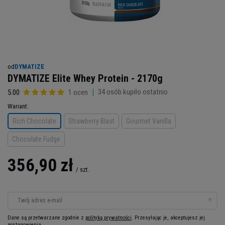
od
DYMATIZE
DYMATIZE Elite Whey Protein - 2170g
34
osób kupiło ostatnio
5.00
1 ocen
Wariant
Rich Chocolate
Strawberry Blast
Gourmet Vanilla
Chocolate Fudge
356,90 zł
/
szt.
Twój adres e-mail
Dane są przetwarzane zgodnie z
polityką prywatności
. Przesyłając je, akceptujesz jej
postanowienia.