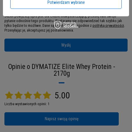
Potwierdzam wybrane
Jeżeli powyższy opis jest dla Ciebie niewystarczający, prześlij nam swoje
pytanie odnośnie tego produktu. Postaramy się odpowiedzieć tak szybko jak
tylko będzie to możliwe.
Dane są przetwarzane zgodnie z
polityką prywatności
.
Przesyłając je, akceptujesz jej postanowienia.
Wyślij
Niezastąpione wsparcie w budowie
masy mięśniowej
Opinie o DYMATIZE Elite Whey Protein -
2170g
Odżywka białkowa Dymatize charakteryzuje się
niską zawartością cukrów
i stanowi doskonały
wybór dla sportowców, którzy dbają o
5.00
dostarczenie do organizmu tylko najlepszych
składników i o uzupełnienie zapotrzebowania na
Liczba wystawionych opinii: 1
wszystkie makroskładniki. Dzięki połączeniu
izolatu oraz koncentratu, 100% Elite Whey Protein
Napisz swoją opinię
doskonale się wchłania i trawi.
Uzupełnia białko