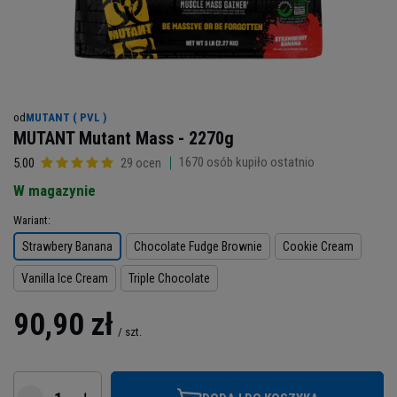
od
MUTANT ( PVL )
MUTANT Mutant Mass - 2270g
1670
osób kupiło ostatnio
5.00
29 ocen
W magazynie
Wariant
Strawbery Banana
Chocolate Fudge Brownie
Cookie Cream
Vanilla Ice Cream
Triple Chocolate
90,90 zł
/
szt.