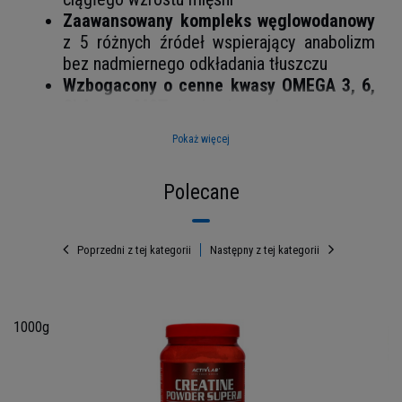
Zaawansowany kompleks węglowodanowy
z 5 różnych źródeł wspierający anabolizm
bez nadmiernego odkładania tłuszczu
Wzbogacony o cenne kwasy OMEGA 3, 6,
CLA oraz MCT
wspierające zdrowy przyrost
i metabolizm
Pokaż więcej
Pełen profil aminokwasów
z dodatkową
pulą BCAA dla lepszej regeneracji i budowy
Polecane
mięśni
550 kcal w porcji
- optymalna dawka dla
osób dążących do zwiększenia masy
Poprzedni z tej kategorii
Następny z tej kategorii
mięśniowej
 - 1000g