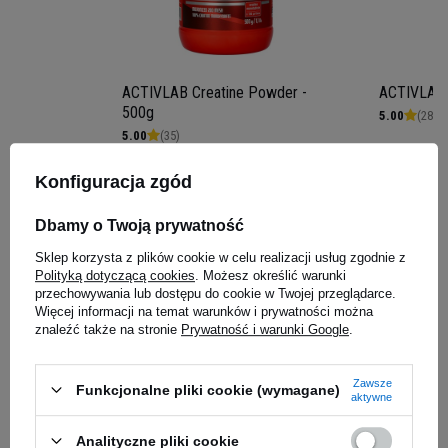
ACTIVLAB Creatine Powder -
ACTIVLAB 
500g
5.00
(28)
5.00
(35)
65,99 zł
27,29 z
Konfiguracja zgód
0,13 zł / g
0,03 zł / g
iaj
Kup do 20:00 -
wysyłka dzisiaj
Kup do 20:00 
Dbamy o Twoją prywatność
Sklep korzysta z plików cookie w celu realizacji usług zgodnie z
Zapytaj o produkt
Polityką dotyczącą cookies
. Możesz określić warunki
ZATRZYMAJ SPADEK WAGI I
przechowywania lub dostępu do cookie w Twojej przeglądarce.
Więcej informacji na temat warunków i prywatności można
ZACZNIJ BUDOWAĆ
znaleźć także na stronie
Prywatność i warunki Google
.
IMPONUJĄCĄ MASĘ
E-mail
Zawsze
Funkcjonalne pliki cookie (wymagane)
aktywne
Trenujesz do granic możliwości, a Twoja waga
Pytanie
nadal spada? Marzysz o potężnej, muskularnej
Analityczne pliki cookie