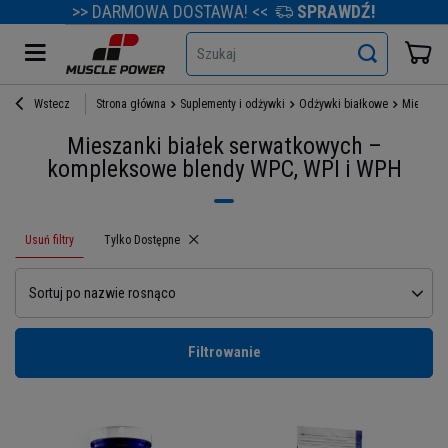
>> DARMOWA DOSTAWA! <<
SPRAWDŹ!
Szukaj
Wstecz
Strona główna
Suplementy i odżywki
Odżywki białkowe
Mieszank
Mieszanki białek serwatkowych –
kompleksowe blendy WPC, WPI i WPH
Usuń filtry
Usuń filtr
Tylko Dostępne
Sortuj po nazwie rosnąco
Filtrowanie