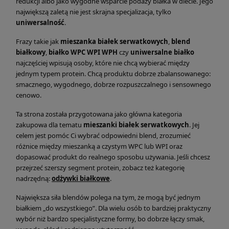
redukcji albo jako wygodne wsparcie podaży białka w diecie. Jego
największą zaletą nie jest skrajna specjalizacja, tylko
uniwersalność
.
Frazy takie jak
mieszanka białek serwatkowych
,
blend
białkowy
,
białko WPC WPI WPH
czy
uniwersalne białko
najczęściej wpisują osoby, które nie chcą wybierać między
jednym typem protein. Chcą produktu dobrze zbalansowanego:
smacznego, wygodnego, dobrze rozpuszczalnego i sensownego
cenowo.
Ta strona została przygotowana jako główna kategoria
zakupowa dla tematu
mieszanki białek serwatkowych
. Jej
celem jest pomóc Ci wybrać odpowiedni blend, zrozumieć
różnice między mieszanką a czystym WPC lub WPI oraz
dopasować produkt do realnego sposobu używania. Jeśli chcesz
przejrzeć szerszy segment protein, zobacz też kategorię
nadrzędną:
odżywki białkowe
.
Największa siła blendów polega na tym, że mogą być jednym
białkiem „do wszystkiego”. Dla wielu osób to bardziej praktyczny
wybór niż bardzo specjalistyczne formy, bo dobrze łączy smak,