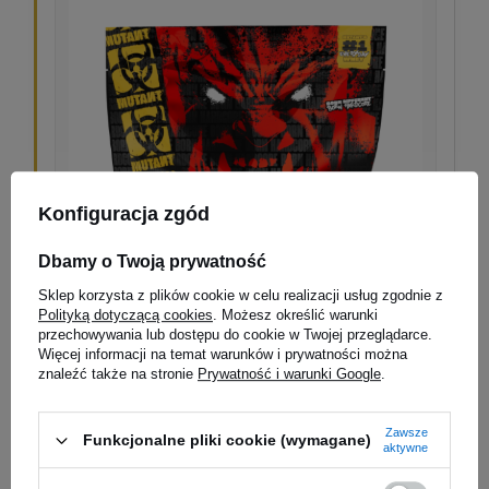
Konfiguracja zgód
Dbamy o Twoją prywatność
Sklep korzysta z plików cookie w celu realizacji usług zgodnie z
Polityką dotyczącą cookies
. Możesz określić warunki
przechowywania lub dostępu do cookie w Twojej przeglądarce.
Więcej informacji na temat warunków i prywatności można
MUTANT Mutant Whey
znaleźć także na stronie
Prywatność i warunki Google
.
WYBÓR 1
Rozbudowana
mieszanka białek serwatkowych
oparta
Zawsze
na kilku frakcjach białka, z dodatkiem enzymów
Funkcjonalne pliki cookie (wymagane)
aktywne
trawiennych. Dobry wybór dla osób, które chcą jednego,
mocnego blendu do codziennego stosowania po treningu