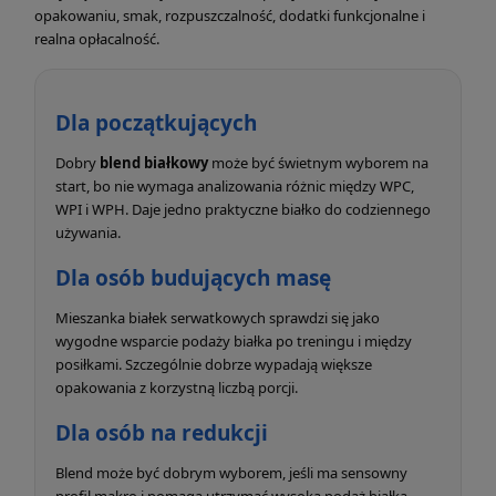
opakowaniu, smak, rozpuszczalność, dodatki funkcjonalne i
realna opłacalność.
Dla początkujących
Dobry
blend białkowy
może być świetnym wyborem na
start, bo nie wymaga analizowania różnic między WPC,
WPI i WPH. Daje jedno praktyczne białko do codziennego
używania.
Dla osób budujących masę
Mieszanka białek serwatkowych sprawdzi się jako
wygodne wsparcie podaży białka po treningu i między
posiłkami. Szczególnie dobrze wypadają większe
opakowania z korzystną liczbą porcji.
Dla osób na redukcji
Blend może być dobrym wyborem, jeśli ma sensowny
profil makro i pomaga utrzymać wysoką podaż białka.