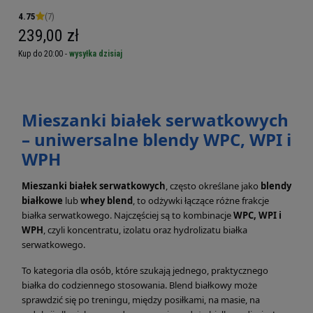
4.75
(7)
239,00 zł
Kup do 20:00 -
wysyłka dzisiaj
Mieszanki białek serwatkowych
– uniwersalne blendy WPC, WPI i
WPH
Mieszanki białek serwatkowych
, często określane jako
blendy
białkowe
lub
whey blend
, to odżywki łączące różne frakcje
białka serwatkowego. Najczęściej są to kombinacje
WPC, WPI i
WPH
, czyli koncentratu, izolatu oraz hydrolizatu białka
serwatkowego.
To kategoria dla osób, które szukają jednego, praktycznego
białka do codziennego stosowania. Blend białkowy może
sprawdzić się po treningu, między posiłkami, na masie, na