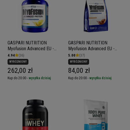
GASPARI NUTRITION
GASPARI NUTRITION
Myofusion Advanced EU -
Myofusion Advanced EU -
1814g
500g
4.94
(36)
5.00
(37)
WYRÓŻNIONY
WYRÓŻNIONY
262,00 zł
84,00 zł
Kup do 20:00 -
wysyłka dzisiaj
Kup do 20:00 -
wysyłka dzisiaj