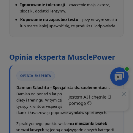
Ignorowanie tolerancji
– znaczenie mają laktoza,
słodziki, dodatki i enzymy.
Kupowanie na zapas bez testu
– przy nowym smaku
lub marce lepiej upewnić się, że produkt Ci odpowiada.
Opinia eksperta MusclePower
OPINIA EKSPERTA
Damian Szlachta – Specjalista ds. suplementacji.
Damian od ponad 9 lat pomaga w doborze suplementów,
diety i treningu. W tym czasie pracował z dziesiątkami
tysięcy klientów, wspierając ich w budowie formy, redukcji
tkanki tłuszczowej i poprawie wyników sportowych.
Z praktycznego punktu widzenia
mieszanki białek
serwatkowych
są jedną z najwygodniejszych kategorii