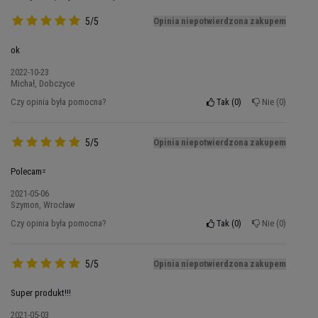
Porcja: 4 cap
5/5
Opinia niepotwierdzona zakupem
Porcji w opakowaniu: 30
ok
Opakowanie: 120 cap
2022-10-23
Składniki HMB 1250 Mega Caps:
86,2% β-
Michał, Dobczyce
hydroksy-β-metylomaślan wapnia, substancja
Czy opinia była pomocna?
Tak
0
Nie
0
wypełniająca – celuloza mikrokrystaliczna;
substancja przeciwzbrylająca – sole magnezowe
5/5
Opinia niepotwierdzona zakupem
kwasów tłuszczowych; kapsułka (składniki
otoczki – żelatyna, barwnik: E 171.
Polecam=
2021-05-06
Ten produkt nie jest przeznaczony do
Szymon, Wrocław
diagnozowania, leczenia lub zapobiegania
Czy opinia była pomocna?
Tak
0
Nie
0
jakiejkolwiek chorobie.
1
5/5
Opinia niepotwierdzona zakupem
Informacja żywieniowa:
kapsułka
Super produkt!!!
β-hydroksy-β-metylomaślan
1250 mg
2021-05-03