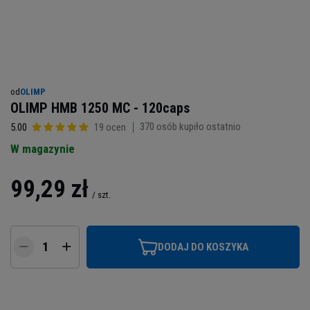
od
OLIMP
OLIMP HMB 1250 MC - 120caps
370
osób kupiło ostatnio
5.00
19 ocen
W magazynie
99,29 zł
/
szt.
DODAJ DO KOSZYKA