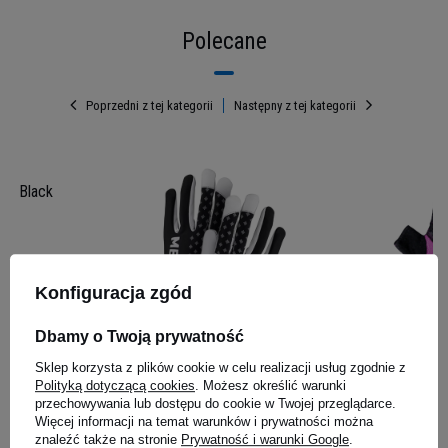
Polecane
Poprzedni z tej kategorii
Następny z tej kategorii
-N Black
Konfiguracja zgód
Twój sprzymierzeniec w walce o
Dbamy o Twoją prywatność
suchą masę mięśniową
MEX NUTRITION - Mexfit Black
MEX W‑FIT
Sklep korzysta z plików cookie w celu realizacji usług zgodnie z
Gloves
Purple
Polityką dotyczącą cookies
. Możesz określić warunki
Suplement diety polecany jako
środek
przechowywania lub dostępu do cookie w Twojej przeglądarce.
ułatwiający i przyspieszający adaptację
Więcej informacji na temat warunków i prywatności można
34,99 zł
34,89 z
wysiłkową
(rozwój masy, siły i wytrzymałości
znaleźć także na stronie
Prywatność i warunki Google
.