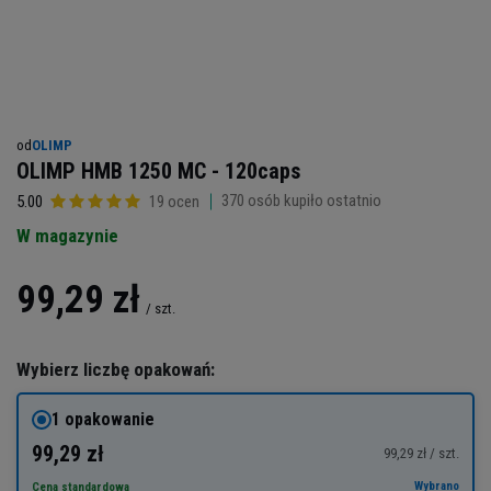
od
OLIMP
OLIMP HMB 1250 MC - 120caps
370
osób kupiło ostatnio
5.00
19 ocen
W magazynie
99,29 zł
/
szt.
Wybierz liczbę opakowań:
1 opakowanie
99,29 zł
99,29 zł / szt.
Wybrano
Cena standardowa