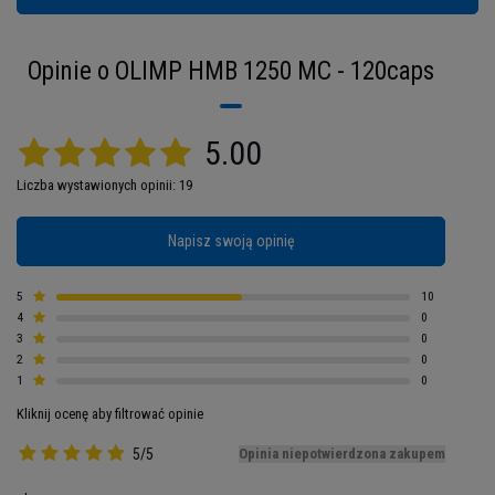
pozytywny wpływ tego związku na gromadzenie
białek mięśniowych oraz redukcję tkanki
tłuszczowej.
Opinie o OLIMP HMB 1250 MC - 120caps
5.00
Liczba wystawionych opinii: 19
Napisz swoją opinię
5
10
4
0
3
0
2
0
1
0
Kliknij ocenę aby filtrować opinie
Porcja: 4 cap
5/5
Opinia niepotwierdzona zakupem
Porcji w opakowaniu: 30
Opakowanie: 120 cap