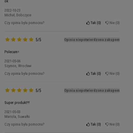
ok
Składniki HMB 1250 Mega Caps:
86,2% β-
2022-10-23
Michał, Dobczyce
hydroksy-β-metylomaślan wapnia, substancja
Czy opinia była pomocna?
Tak
0
Nie
0
wypełniająca – celuloza mikrokrystaliczna;
substancja przeciwzbrylająca – sole magnezowe
kwasów tłuszczowych; kapsułka (składniki
5/5
Opinia niepotwierdzona zakupem
otoczki – żelatyna, barwnik: E 171.
Polecam=
Ten produkt nie jest przeznaczony do
2021-05-06
diagnozowania, leczenia lub zapobiegania
Szymon, Wrocław
jakiejkolwiek chorobie.
Czy opinia była pomocna?
Tak
0
Nie
0
1
Informacja żywieniowa:
5/5
Opinia niepotwierdzona zakupem
kapsułka
Super produkt!!!
β-hydroksy-β-metylomaślan
1250 mg
2021-05-03
wapnia CaHMB, w tym HMB
Mariola, Suwałki
Czy opinia była pomocna?
Tak
0
Nie
0
1000 mg
2500 mg