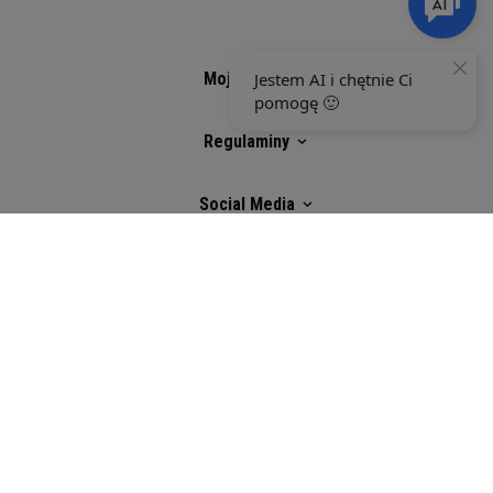
zdjęć jest zabronione przez Muscle Power ©
2018. Ustawa z dnia 4 lutego 1994 r. o prawie
autorskim i prawach pokrewnych (Dz. U. z 2006 r.
Moje konto
Nr 90, poz. 631 z późn. zm.)
Regulaminy
Social Media
Selected top reviews
There are no reviews
yet.