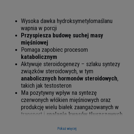
Wysoka dawka
hydroksymetylomaślanu
wapnia w porcji
Przyspiesza budowę suchej masy
mięśniowej
Pomaga zapobiec procesom
katabolicznym
Aktywuje steroidogenezy – szlaku syntezy
związków steroidowych, w tym
anabolicznych hormonów steroidowych
,
takich jak testosteron
Ma pozytywny wpływ na syntezę
czerwonych włókien m
ięśniowych oraz
produkcję wielu białek zaangażowanych w
transport i
spalanie kwasów tłuszczowych
Nie posiada zbędnych dodatków
Pokaż więcej