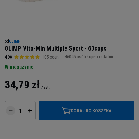
od
OLIMP
OLIMP Vita-Min Multiple Sport - 60caps
46045
osób kupiło ostatnio
4.98
105 ocen
W magazynie
34,79 zł
/
szt.
DODAJ DO KOSZYKA