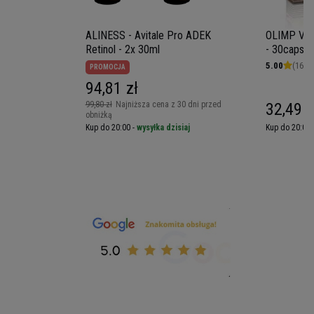
ALINESS - Avitale Pro ADEK
OLIMP Vita
Retinol - 2x 30ml
- 30caps
5.00
(16)
PROMOCJA
94,81 zł
99,80 zł
Najniższa cena z 30 dni przed
32,49 z
obniżką
iaj
Kup do 20:00 -
wysyłka dzisiaj
Kup do 20:00 
Ekstrakty roślinne i minerały na
wyciągniecie ręki
W czasie walki o dobrą kondycję organizmu warto
pamiętać również o działaniu preparatów
roślinnych. Nie bez powodu matka natura
obdarzyła nasz świat ogromną ilością roślin,
które wspierają pozytywnie na ciało. W