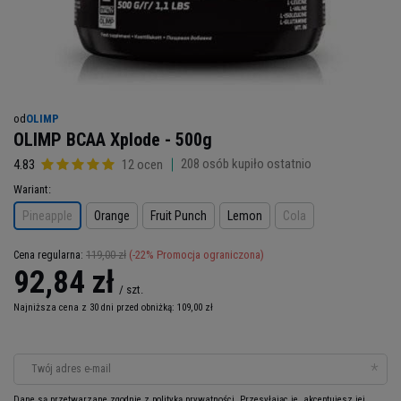
od
OLIMP
OLIMP BCAA Xplode - 500g
208
osób kupiło ostatnio
4.83
12 ocen
Wariant
Pineapple
Orange
Fruit Punch
Lemon
Cola
119,00 zł
(-
22
% Promocja ograniczona)
Cena regularna:
92,84 zł
/
szt.
Najniższa cena z 30 dni przed obniżką:
109,00 zł
Twój adres e-mail
Dane są przetwarzane zgodnie z
polityką prywatności
. Przesyłając je, akceptujesz jej