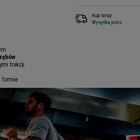
Kup teraz
Wysyłka jutro
iem
 zębów
mi trakcji
 formie