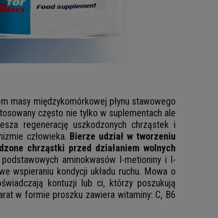
kiem masy międzykomórkowej płynu stawowego
 stosowany często nie tylko w suplementach ale
piesza regenerację uszkodzonych chrząstek i
anizmie człowieka.
Bierze udział w tworzeniu
zone chrząstki przed działaniem wolnych
 podstawowych aminokwasów l-metioniny i l-
we wspieraniu kondycji układu ruchu. Mowa o
wiadczają kontuzji lub ci, którzy poszukują
rat w formie proszku zawiera witaminy: C, B6