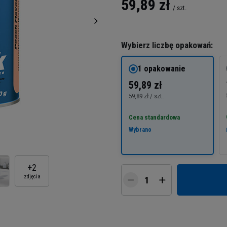
59,89 zł
/
szt.
Wybierz liczbę opakowań:
1 opakowanie
59,89 zł
59,89 zł / szt.
Cena standardowa
Wybrano
+
2
zdjęcia