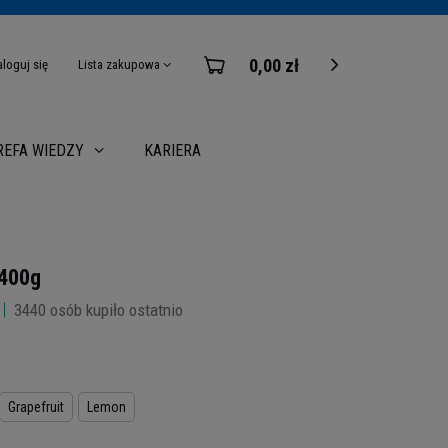
0,00 zł
aloguj się
Lista zakupowa
KARIERA
REFA WIEDZY
 400g
3440
osób kupiło ostatnio
Grapefruit
Lemon