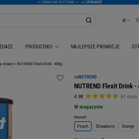
>> DARMOWA DOSTAWA! <<
SPRAWDŹ!
Z
zł
EDAŻE
NAJLEPSZE PROMOCJE
PRODUCENCI
ST
a stawy
NUTREND Flexit Drink - 400g
od
NUTREND
NUTREND Flexit Drink -
4.98
61 ocen
W magazynie
Wariant
Peach
Strawberry
Orange