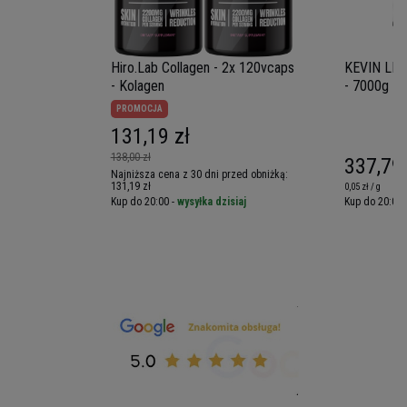
Hiro.Lab Collagen - 2x 120vcaps
KEVIN LEV
- Kolagen
- 7000g
PROMOCJA
131,19 zł
138,00 zł
337,79 
Najniższa cena z 30 dni przed obniżką:
131,19 zł
0,05 zł / g
iaj
Kup do 20:00 -
wysyłka dzisiaj
Kup do 20:00 
Porcja: 66
Porcji w opakowaniu: 24
Opakowanie: 1632g
Składniki:
(Lemon Ice): Kwas cytrynowy, kwas
jabłkowy, sól, krzemionka, naturalny i sztuczny
aromat cytrynowy, kurkuma w proszku (kolor),
acesulfam potasu, sukraloza.