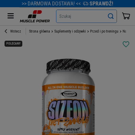
>> DARMOWA DOSTAWA! <<
SPRAWDŹ!
Szukaj
Wstecz
Strona główna
Suplementy i odżywki
Przed i po treningu
Na rege
POLECANY