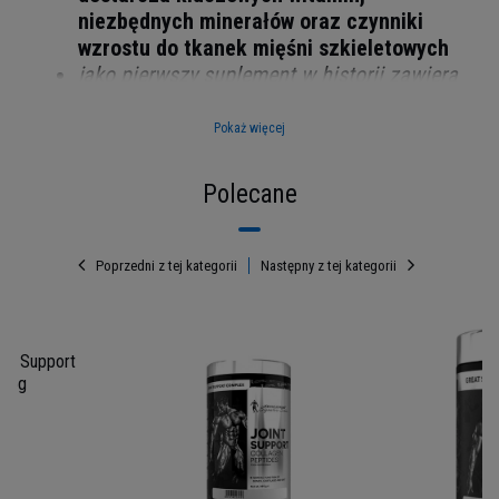
niezbędnych minerałów oraz czynniki
wzrostu do tkanek mięśni szkieletowych
jako pierwszy suplement w historii zawiera
LOLA™ - przełomową sól aminokwasową L-
asparaginian-L-ornityny
Pokaż więcej
Polecane
Poprzedni z tej kategorii
Następny z tej kategorii
nt Support
495g