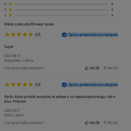
3
0
2
0
1
0
Kliknij ocenę aby filtrować opinie
Niesamowity Efekt Anaboliczny
5/5
Opinia potwierdzona zakupem
z SizeOn
Super
2022-08-10
Ten suplement zawiera kompleksowo
Magdalena, Lubrza
opracowany skład, który wspomoże jakość
Czy opinia była pomocna?
Tak
0
Nie
0
Twoich treningów. Jego przewaga nad innymi
produktami polega na tym, że ma wiele
5/5
Opinia potwierdzona zakupem
składników aktywnych. To połączenie aż
trzech
form kreatyny, hydrolizowanego białka
Bardo dobry produkt wszystko w jednym a co najważniejsze waga i siła a
serwatki, witamin i minerałów
. Już nie musisz
plus. Polecam
dostarczać każdego z tych składników z osobna,
2022-04-27
wystarczy do tego SizeOn. SizeOn jako pierwszy
Rafał, Luboń
suplement w historii zawiera LOLA™ sól
Czy opinia była pomocna?
Tak
0
Nie
0
aminokwasową L-asparaginian-L-ornityny. Poza