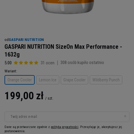
od
GASPARI NUTRITION
GASPARI NUTRITION SizeOn Max Performance -
1632g
308
osób kupiło ostatnio
5.00
31 ocen
Wariant
Orange Cooler
Lemon Ice
Grape Cooler
Wildberry Punch
199,00 zł
/
szt.
Twój adres e-mail
Dane są przetwarzane zgodnie z
polityką prywatności
. Przesyłając je, akceptujesz jej
postanowienia.