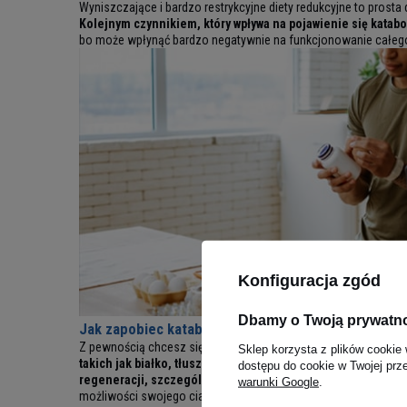
Wyniszczające i bardzo restrykcyjne diety redukcyjne to prost
Kolejnym czynnikiem, który wpływa na pojawienie się katabo
bo może wpłynąć bardzo negatywnie na funkcjonowanie całeg
Konfiguracja zgód
Dbamy o Twoją prywatn
Jak zapobiec katabolizmowi?
Z pewnością chcesz się dowiedzieć, jak zmniejszyć kataboliz
Sklep korzysta z plików cookie 
takich jak białko, tłuszcze, węglowodany,
witaminy i składni
dostępu do cookie w Twojej prz
regeneracji, szczególnie po intensywnych treningach.
Sen 
warunki Google
.
możliwości swojego ciała.
Postaraj się zminimalizować stres