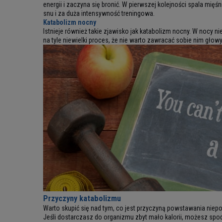
energii i zaczyna się bronić. W pierwszej kolejności spala mię
snu i za duża intensywność treningowa.
Katabolizm nocny
Istnieje również takie zjawisko jak katabolizm nocny. W nocy 
na tyle niewielki proces, że nie warto zawracać sobie nim głow
Przyczyny katabolizmu
Warto skupić się nad tym, co jest przyczyną powstawania nie
Jeśli dostarczasz do organizmu zbyt mało kalorii, możesz spodz