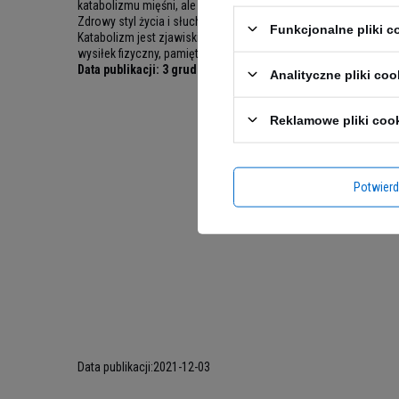
katabolizmu mięśni, ale także przyczyni się do Twojego lepsz
Zdrowy styl życia i słuchanie własnego organizmu to podstawo
Funkcjonalne pliki 
Katabolizm jest zjawiskiem, którego większość osób dbających
wysiłek fizyczny, pamiętać o regeneracji i
zredukować stres
. Pr
Data publikacji:
3 grudnia 2021
Analityczne pliki coo
Reklamowe pliki coo
Potwier
Data publikacji:
2021-12-03