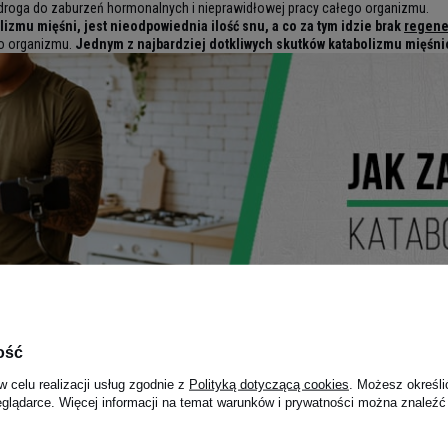
a droga do zaburzeń hormonalnych i nieprawidłowej pracy całego organizmu.
lizmu mięśni, jest nieodpowiednia ilość snu, a co za tym idzie brak
regene
o organizmu.
Jednym z najbardziej dotkliwych skutków katabolizmu mięśn
ość
m?
Przede wszystkim powinieneś skupić się na tym, aby dostarczyć do orga
w celu realizacji usług zgodnie z
Polityką dotyczącą cookies
. Możesz określi
ki mineralne
.
Zdrowa i dobrze zbilansowana dieta jest kluczem do sukcesu, g
eglądarce. Więcej informacji na temat warunków i prywatności można znaleźć
jest bardzo ważny dla prawidłowego funkcjonowania całego organizmu. Dopasu
, który zaburza pracę organizmu.
Wprowadzenie drobnych zmian i zadbanie o t