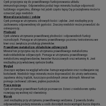
Cynk przyczynia się do prawidłowego funkcjonowania układu
immunologicznego. Odpowiednia podaż tego minerału buduje odporność
ludzkiego organizmu, dlatego też jeżeli często łapią Cię przeziębienia może to
oznaczać jego niedobór.
Mineralizacja kości i zębów
Cynk pomaga w utrzymaniu zdrowych kości i zębów. Jest niezbędny przy
zachowaniu odpowiedniej ich gęstości. Znaczny niedobór może prowadzić do
osteoporozy..
Płodność
Cynk ułatwia utrzymanie prawidłowej płodności i odpowiednich funkcji
rozrodczych. Pomaga w utrzymaniu prawidłowego poziomu testosteronu we
krwi oraz zwiększa produkcję plemników.
Prawidłowy metabolizm składników odżywczych
Minerał ten przyczynia się do utrzymania prawidłowego metabolizmu
makroskładników odżywczych. Pomaga w utrzymaniu prawidłowego
metabolizmu węglowodanów, kwasów tłuszczowych oraz witaminy A. Jest
niezbędny przy właściwej syntezie białka.
Wygląd
Znacząco wpływa na wygląd włosów- hamuje wypadanie oraz rozdwajanie się
końcówek. Niedobór tego minerału może doprowadzić do utraty owłosienia,
zapalenia skóry, trądzik, łuszczyco-podobnych zmian skórnych. Minerał ten
pomaga zachować zdrowe, piękne paznokcie.
Praca mózgu
Cynk utrzymuje prawidłowe funkcje poznawcze. Dzieci z niedoborem cynku
rozwijają się wolniej niż rówieśnicy.
Wzrok
Jest niezbędny przy utrzymaniu prawidłowego widzenia. Z powodu braku
odpowiedniej podaży minerału u osób dorosłych może wystąpić kurza ślepota.