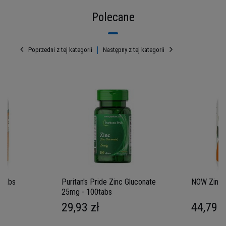
Polecane
Poprzedni z tej kategorii
Następny z tej kategorii
0tabs
Puritan's Pride Zinc Gluconate
NOW Zinc 
25mg - 100tabs
29,93 zł
44,79 z