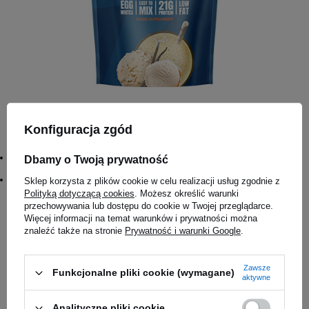
Konfiguracja zgód
HIRO.LAB - Protein Blend + Collagen 750g
79,00 zł
Wariant:
Dbamy o Twoją prywatność
Vanilla
#Name:
Sklep korzysta z plików cookie w celu realizacji usług zgodnie z
Protein Blend + Collagen 750g
Polityką dotyczącą cookies
. Możesz określić warunki
przechowywania lub dostępu do cookie w Twojej przeglądarce.
Więcej informacji na temat warunków i prywatności można
Magazyn główny
znaleźć także na stronie
Prywatność i warunki Google
.
Dostępny
Salon Częstochowa
Zawsze
Funkcjonalne pliki cookie (wymagane)
aktywne
Dostępny
Analityczne pliki cookie