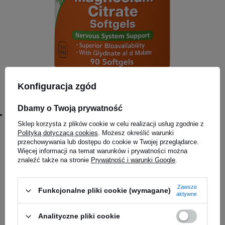
Konfiguracja zgód
NOW - Magnesium Citrate - 90softgels
50,89 zł
Dbamy o Twoją prywatność
#Name:
Magnesium Citrate - 90softgels
Sklep korzysta z plików cookie w celu realizacji usług zgodnie z
Polityką dotyczącą cookies
. Możesz określić warunki
przechowywania lub dostępu do cookie w Twojej przeglądarce.
Magazyn główny
Więcej informacji na temat warunków i prywatności można
Dostępny
znaleźć także na stronie
Prywatność i warunki Google
.
Salon Częstochowa
Zawsze
Na zamówienie
Funkcjonalne pliki cookie (wymagane)
aktywne
Analityczne pliki cookie