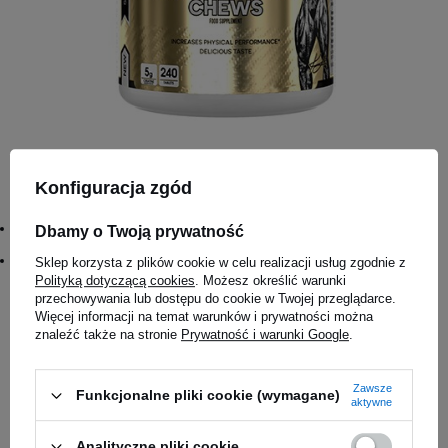
Konfiguracja zgód
KEVIN LEVRONE - Gold Creatine Chews - 240tabs
56,89 zł
Wariant:
Dbamy o Twoją prywatność
Dragon Fruit
#Name:
Sklep korzysta z plików cookie w celu realizacji usług zgodnie z
Gold Creatine Chews - 240tabs
,
KEVIN LEVRONE - Gold Creatine Chews - 240tabs
Polityką dotyczącą cookies
. Możesz określić warunki
przechowywania lub dostępu do cookie w Twojej przeglądarce.
Więcej informacji na temat warunków i prywatności można
Magazyn główny
znaleźć także na stronie
Prywatność i warunki Google
.
Dostępny
Salon Częstochowa
Zawsze
Funkcjonalne pliki cookie (wymagane)
aktywne
Dostępny
Analityczne pliki cookie