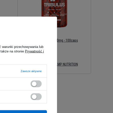
MP NUTRITION Tribulus 200mg - 100caps
13,29 zł
ć warunki przechowywania lub
BoostedPlace:
 także na stronie
Prywatność i
10
#Name:
Tribulus 200mg - 100caps
,
MP NUTRITION
Tribulus 200mg - 100caps
Zawsze aktywne