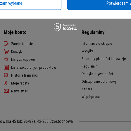
dzam wybrane
Potwierdzam 
Moje konto
Regulaminy
Informacje o sklepie
Zarejestruj się
Wysyłka
Koszyk
Sposoby płatności i prowizje
Listy zakupowe
Regulamin
Lista zakupionych produktów
Polityka prywatności
Historia transakcji
Odstąpienie od umowy
Moje rabaty
Kariera
Newsletter
Współpraca
kowska 45 lok. 86/87a
,
42-200
Częstochowa