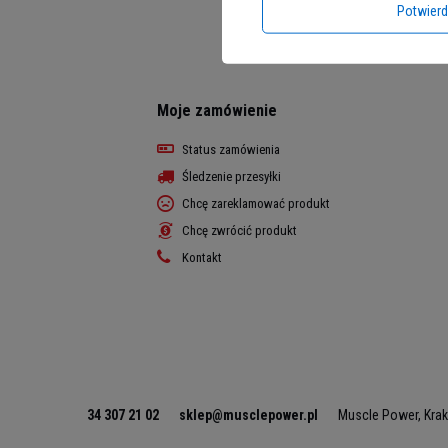
Potwier
Moje zamówienie
Status zamówienia
Śledzenie przesyłki
Chcę zareklamować produkt
Chcę zwrócić produkt
Kontakt
34 307 21 02
sklep@musclepower.pl
Muscle Power
,
Kra