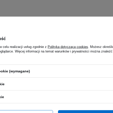
ość
w celu realizacji usług zgodnie z
Polityką dotyczącą cookies
. Możesz określi
eglądarce. Więcej informacji na temat warunków i prywatności można znaleźć
cookie (wymagane)
kie
kie