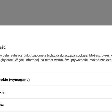
ość
w celu realizacji usług zgodnie z
Polityką dotyczącą cookies
. Możesz określi
eglądarce. Więcej informacji na temat warunków i prywatności można znaleźć
cookie (wymagane)
kie
kie