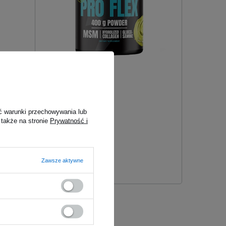
HIRO.LAB Pro Flex - 400g
49,00 zł
69,00 zł
Wariant:
ć warunki przechowywania lub
Green Apple Sorbet
 także na stronie
Prywatność i
BoostedPlace:
10
#AVG:
5
Zawsze aktywne
#Name:
HIRO.LAB Pro Flex - 400g