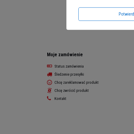
Potwier
Moje zamówienie
Status zamówienia
Śledzenie przesyłki
Chcę zareklamować produkt
Chcę zwrócić produkt
Kontakt