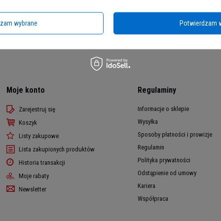
dzam wybrane
Potwierdzam 
Moje konto
Regulaminy
Informacje o sklepie
Zarejestruj się
Wysyłka
Koszyk
Sposoby płatności i prowizje
Listy zakupowe
Regulamin
Lista zakupionych produktów
Polityka prywatności
Historia transakcji
Odstąpienie od umowy
Moje rabaty
Kariera
Newsletter
Współpraca