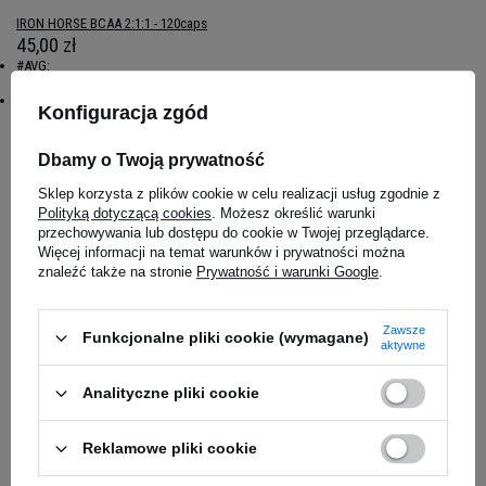
IRON HORSE BCAA 2:1:1 - 120caps
45,00 zł
#AVG:
4.969696969697
#Name:
Konfiguracja zgód
IRON HORSE BCAA 2:1:1 - 120caps
Dbamy o Twoją prywatność
Magazyn główny
Dostępny
Sklep korzysta z plików cookie w celu realizacji usług zgodnie z
Polityką dotyczącą cookies
. Możesz określić warunki
przechowywania lub dostępu do cookie w Twojej przeglądarce.
Salon Częstochowa
Więcej informacji na temat warunków i prywatności można
Dostępny
znaleźć także na stronie
Prywatność i warunki Google
.
Zawsze
Funkcjonalne pliki cookie (wymagane)
aktywne
Analityczne pliki cookie
Reklamowe pliki cookie