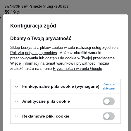
SWANSON Saw Palmetto 540mg - 250caps
59,19 zł
#Name:
Saw Palmetto 540mg - 250caps
,
SWANSON Saw Palmetto 540mg - 250caps
Konfiguracja zgód
Magazyn główny
Dbamy o Twoją prywatność
Dostępny
Sklep korzysta z plików cookie w celu realizacji usług zgodnie z
Polityką dotyczącą cookies
. Możesz określić warunki
Salon Częstochowa
przechowywania lub dostępu do cookie w Twojej przeglądarce.
Dostępny
Więcej informacji na temat warunków i prywatności można
znaleźć także na stronie
Prywatność i warunki Google
.
Zawsze
Funkcjonalne pliki cookie (wymagane)
aktywne
Analityczne pliki cookie
Reklamowe pliki cookie