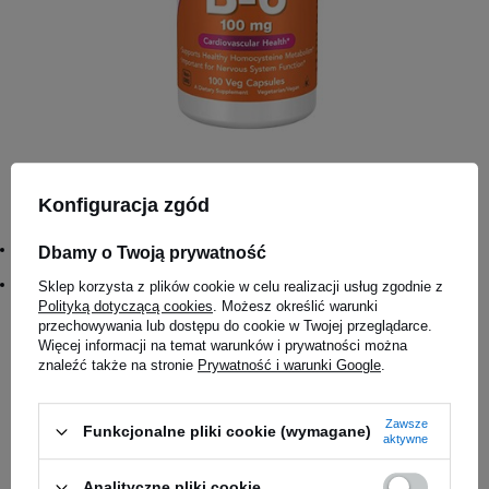
Konfiguracja zgód
NOW Vitamin B-6 - 100vcaps
23,69 zł
#AVG:
Dbamy o Twoją prywatność
5
#Name:
Sklep korzysta z plików cookie w celu realizacji usług zgodnie z
NOW Vitamin B-6 - 100vcaps
Polityką dotyczącą cookies
. Możesz określić warunki
przechowywania lub dostępu do cookie w Twojej przeglądarce.
Więcej informacji na temat warunków i prywatności można
Magazyn główny
znaleźć także na stronie
Prywatność i warunki Google
.
Dostępny
Salon Częstochowa
Zawsze
Funkcjonalne pliki cookie (wymagane)
aktywne
Na zamówienie
Analityczne pliki cookie