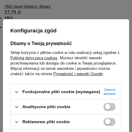
TREC Super Omega-3 - 60caps
27,79 zł
#AVG:
5
#Name:
Konfiguracja zgód
TREC Super Omega-3 - 60caps
Dbamy o Twoją prywatność
Magazyn główny
Dostępny
Sklep korzysta z plików cookie w celu realizacji usług zgodnie z
Polityką dotyczącą cookies
. Możesz określić warunki
przechowywania lub dostępu do cookie w Twojej przeglądarce.
Salon Częstochowa
Więcej informacji na temat warunków i prywatności można
Na zamówienie
znaleźć także na stronie
Prywatność i warunki Google
.
Zawsze
Funkcjonalne pliki cookie (wymagane)
aktywne
Analityczne pliki cookie
Reklamowe pliki cookie