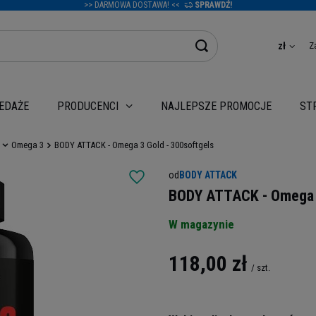
>> DARMOWA DOSTAWA! <<
SPRAWDŹ!
Z
zł
EDAŻE
NAJLEPSZE PROMOCJE
PRODUCENCI
ST
Omega 3
BODY ATTACK - Omega 3 Gold - 300softgels
od
BODY ATTACK
BODY ATTACK - Omega 3
W magazynie
118,00 zł
/
szt.