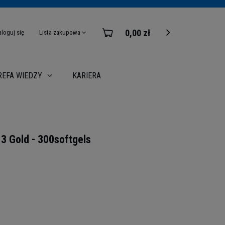
0,00 zł
aloguj się
Lista zakupowa
KARIERA
REFA WIEDZY
 Gold - 300softgels