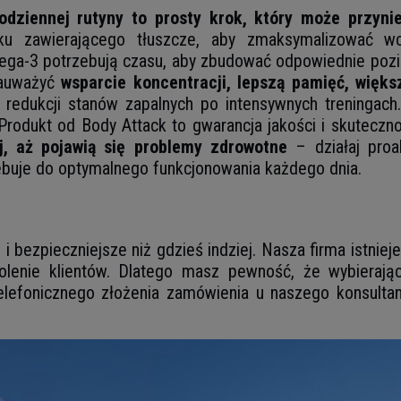
ziennej rutyny to prosty krok, który może przynie
iłku zawierającego tłuszcze, aby zmaksymalizować w
a-3 potrzebują czasu, aby zbudować odpowiednie pozio
zauważyć
wsparcie koncentracji, lepszą pamięć, więks
i redukcji stanów zapalnych po intensywnych trening
 Produkt od Body Attack to gwarancja jakości i skuteczn
j, aż pojawią się problemy zdrowotne
– działaj proa
ebuje do optymalnego funkcjonowania każdego dnia.
i bezpieczniejsze niż gdzieś indziej. Nasza firma istnie
lenie klientów. Dlatego masz pewność, że wybierając 
lefonicznego złożenia zamówienia u naszego konsultant