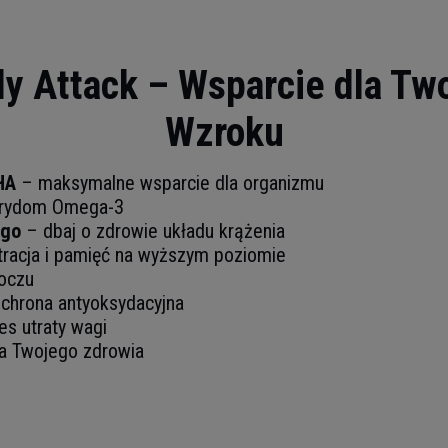
y Attack – Wsparcie dla Two
Wzroku
HA
– maksymalne wsparcie dla organizmu
cerydom Omega-3
ego
– dbaj o zdrowie układu krążenia
racja i pamięć na wyższym poziomie
oczu
chrona antyoksydacyjna
s utraty wagi
la Twojego zdrowia