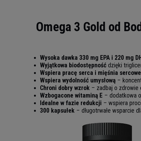
Omega 3 Gold od Bod
Wysoka dawka 330 mg EPA i 220 mg D
Wyjątkowa biodostępność
dzięki trigli
Wspiera pracę serca i mięśnia sercow
Wspiera wydolność umysłową
– koncent
Chroni dobry wzrok
– zadbaj o zdrowie 
Wzbogacone witaminą E
– dodatkowa o
Idealne w fazie redukcji
– wspiera proce
300 kapsułek
– długotrwałe wsparcie d