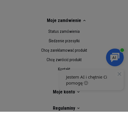
Moje zamówienie
Status zamówienia
Śledzenie przesyłki
Chcę zareklamować produkt
Chcę zwrócić produkt
Kontakt
Moje konto
Regulaminy
Porcja: 50 g
Social Media
Porcji w opakowaniu: 12