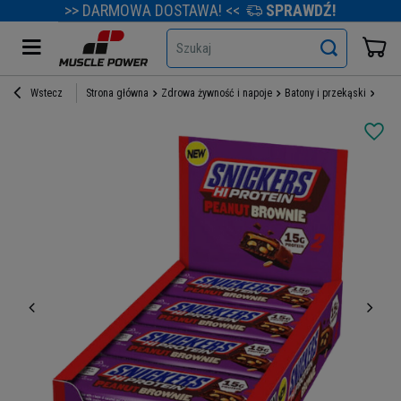
>> DARMOWA DOSTAWA! <<
SPRAWDŹ!
Szukaj
Wstecz
Strona główna
Zdrowa żywność i napoje
Batony i przekąski
Bato