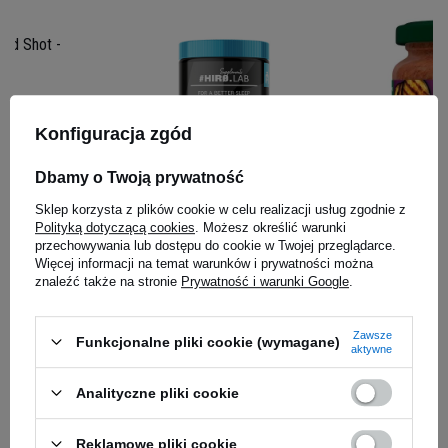
ed Shot -
Konfiguracja zgód
Dbamy o Twoją prywatność
Sklep korzysta z plików cookie w celu realizacji usług zgodnie z
HIRO.LAB - Melatonin 1mg -
SANTE - Ea
Polityką dotyczącą cookies
. Możesz określić warunki
120tabs.
170g
przechowywania lub dostępu do cookie w Twojej przeglądarce.
Więcej informacji na temat warunków i prywatności można
19,00 zł
6,43 zł
znaleźć także na stronie
Prywatność i warunki Google
.
iaj
Kup do 20:00 -
wysyłka dzisiaj
Kup do 20:00 
Zawsze
ISODRINX to wysokiej jakości gotowy do
Funkcjonalne pliki cookie (wymagane)
aktywne
spożycia napój izotoniczny stworzony z myślą o
Zapytaj o produkt
sportowcach oczekujących najwyższej jakości
Analityczne pliki cookie
nawodnienia. Produkt od Nutrend to doskonałe
połączenie elektrolitów i węglowodanów w
Reklamowe pliki cookie