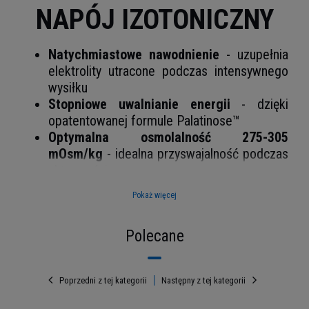
NAPÓJ IZOTONICZNY
Natychmiastowe nawodnienie
- uzupełnia
elektrolity utracone podczas intensywnego
wysiłku
Stopniowe uwalnianie energii
- dzięki
opatentowanej formule Palatinose™
Optymalna osmolalność 275-305
mOsm/kg
- idealna przyswajalność podczas
aktywności
Gotowy do użycia
- ergonomiczna butelka
Pokaż więcej
ze sportowym zamknięciem
Czyste źródło
- przygotowany na bazie
Polecane
krystalicznej wody artezyjskiej
Poprzedni z tej kategorii
Następny z tej kategorii