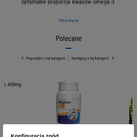
optymalne proporcje kwasów omega-3
Potrójne wsparcie
- dla serca, stawów i
funkcji mózgu
Pokaż więcej
Z głębinowych ryb morskich
- źródło
czystych i świeżych kwasów tłuszczowych
Polecane
90 miękkich kapsułek
- wygodna forma
suplementacji
Poprzedni z tej kategorii
Następny z tej kategorii
 HCL 450mg
Konfiguracja zgód