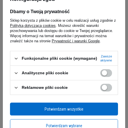
ACTIVLAB PHARMA - Magnez
MUTANT Mu
Forte - 60 tabs.
5.00
(48)
Dbamy o Twoją prywatność
PROMOCJA
Sklep korzysta z plików cookie w celu realizacji usług zgodnie z
222,99 
Polityką dotyczącą cookies
. Możesz określić warunki
7,48 zł
przechowywania lub dostępu do cookie w Twojej przeglądarce.
0,03 zł / g
Więcej informacji na temat warunków i prywatności można
iaj
Kup do 20:00 -
wysyłka dzisiaj
Kup do 20:00 
znaleźć także na stronie
Prywatność i warunki Google
.
Omega 3 (TG) 1000mg od FUELUP to suplement
diety w formie miękkich kapsułek, zawierający
wysokiej jakości kwasy tłuszczowe omega-3 w
Zapytaj o produkt
Zawsze
Funkcjonalne pliki cookie (wymagane)
aktywne
naturalnej formie trójglicerydów. W
przeciwieństwie do wielu dostępnych na rynku
Analityczne pliki cookie
suplementów, produkt ten zawiera olej rybny w
E-mail
postaci TG, a nie w postaci estrów etylowych
Reklamowe pliki cookie
(EE), co zapewnia lepszą biodostępność i
przyswajanie przez organizm.
Pytanie
SIŁA NATURY ZAMKNIĘTA W
Potwierdzam wszystkie
KAPSUŁCE
Potwierdzam wybrane