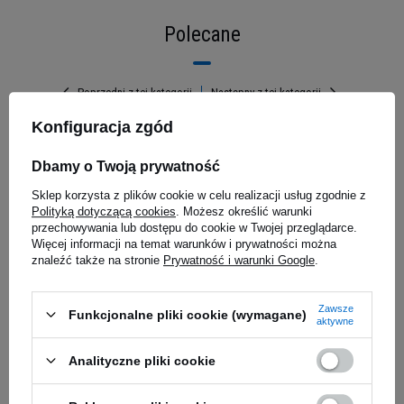
Polecane
Poprzedni z tej kategorii
Następny z tej kategorii
Konfiguracja zgód
Dbamy o Twoją prywatność
ro - 500g (
Sklep korzysta z plików cookie w celu realizacji usług zgodnie z
Polityką dotyczącą cookies
. Możesz określić warunki
przechowywania lub dostępu do cookie w Twojej przeglądarce.
Więcej informacji na temat warunków i prywatności można
znaleźć także na stronie
Prywatność i warunki Google
.
Zawsze
Funkcjonalne pliki cookie (wymagane)
aktywne
MEDICA HERBS - Żeń-Szeń
MEDICA H
Właściwy Koreański Forte
Hialuronow
Analityczne pliki cookie
Daily Sport od MEX NUTRITION to
400mg - 60caps.
zaawansowany suplement, stworzony z myślą o