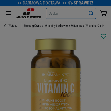
>> DARMOWA DOSTAWA! <<
SPRAWDŹ!
Szukaj
Wstecz
Strona główna
Witaminy i zdrowie
Witaminy
Witamina C
HIRO.LA