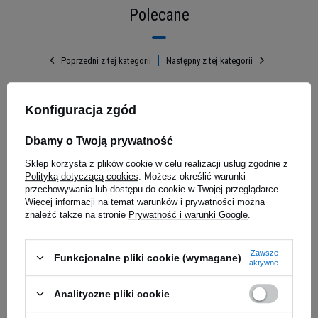
Polecane
Poprzedni z tej kategorii
Następny z tej kategorii
Konfiguracja zgód
Maksymalne wsparcie
EPA 330mg
tgels
Dbamy o Twoją prywatność
odporności i efektywne
Sklep korzysta z plików cookie w celu realizacji usług zgodnie z
wchłanianie
Polityką dotyczącą cookies
. Możesz określić warunki
przechowywania lub dostępu do cookie w Twojej przeglądarce.
Więcej informacji na temat warunków i prywatności można
Liposovit®-C to innowacyjna formuła
znaleźć także na stronie
Prywatność i warunki Google
.
liposomalnej witaminy C, stworzona z myślą o
skutecznym wspieraniu układu odpornościowego.
REAL PHARM Diosmina max z
ALINESS - 
Zawsze
Dzięki technologii liposomalnej, składniki aktywne
Funkcjonalne pliki cookie (wymagane)
hesperydyną - 60tabs
Siarka Opt
aktywne
są otoczone fosfolipidami, co zwiększa ich
5.00
(7)
biodostępność i sprawia, że organizm wchłania je
Analityczne pliki cookie
znacznie efektywniej niż w tradycyjnych