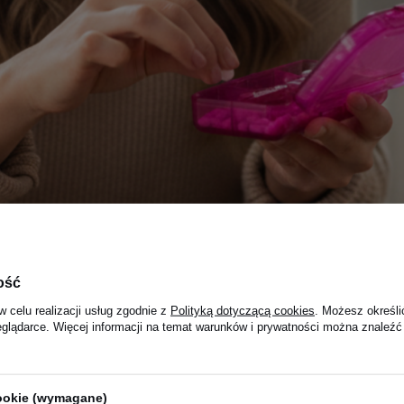
ość
w celu realizacji usług zgodnie z
Polityką dotyczącą cookies
. Możesz określi
eglądarce. Więcej informacji na temat warunków i prywatności można znaleźć
cookie (wymagane)