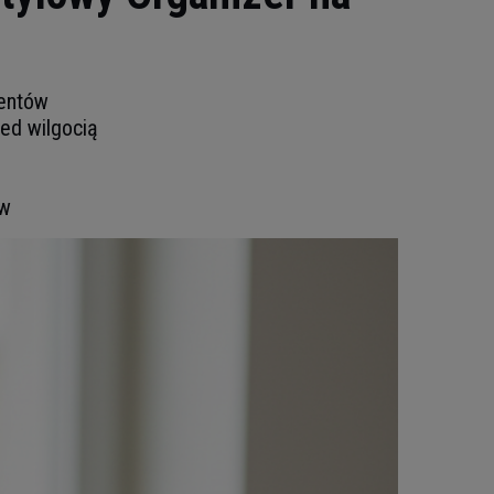
mentów
zed wilgocią
ów