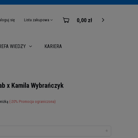
0,00 zł
aloguj się
Lista zakupowa
KARIERA
REFA WIEDZY
Lab x Kamila Wybrańczyk
(-
20
% Promocja ograniczona)
bniżką