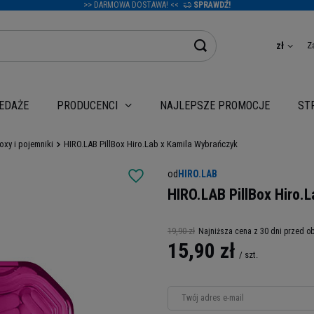
>> DARMOWA DOSTAWA! <<
SPRAWDŹ!
Z
zł
EDAŻE
NAJLEPSZE PROMOCJE
PRODUCENCI
ST
boxy i pojemniki
HIRO.LAB PillBox Hiro.Lab x Kamila Wybrańczyk
od
HIRO.LAB
HIRO.LAB PillBox Hiro.
19,90 zł
Najniższa cena z 30 dni przed o
15,90 zł
/
szt.
Twój adres e-mail