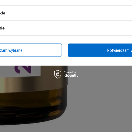
kie
kie
dzam wybrane
Potwierdzam 