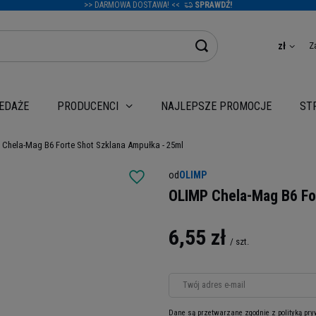
>> DARMOWA DOSTAWA! <<
SPRAWDŹ!
Z
zł
EDAŻE
NAJLEPSZE PROMOCJE
PRODUCENCI
ST
Chela-Mag B6 Forte Shot Szklana Ampułka - 25ml
od
OLIMP
OLIMP Chela-Mag B6 Fo
6,55 zł
/
szt.
Twój adres e-mail
Dane są przetwarzane zgodnie z
polityką pr