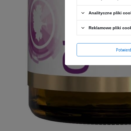
Analityczne pliki coo
Reklamowe pliki coo
Potwier