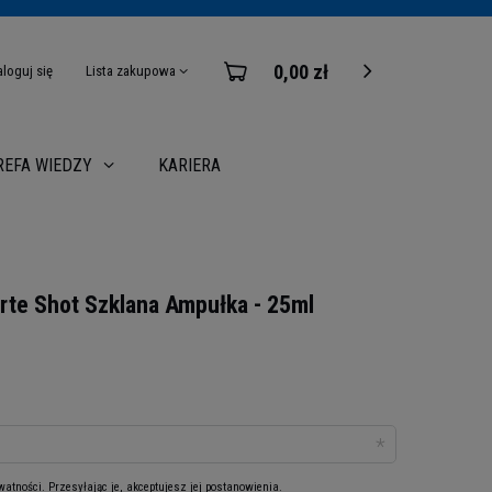
0,00 zł
aloguj się
Lista zakupowa
KARIERA
REFA WIEDZY
rte Shot Szklana Ampułka - 25ml
ywatności
. Przesyłając je, akceptujesz jej postanowienia.