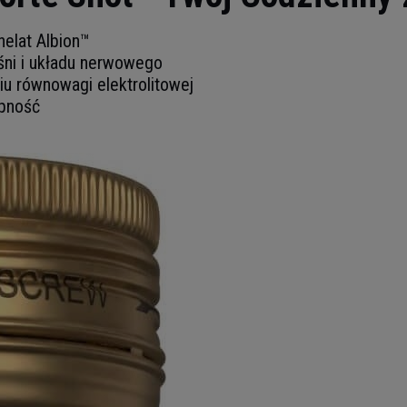
elat Albion™
śni i układu nerwowego
u równowagi elektrolitowej
ępność