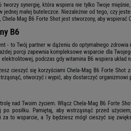
tworzy synergię, która wspiera nie tylko Twoje mięśnie
 w jednej małej buteleczce. Niezależnie od tego, czy je
, Chela-Mag B6 Forte Shot jest stworzony, aby wspierać 
ny B6
ment - to Twój partner w dążeniu do optymalnego zdrowi
 każdej porcji zapewnia kompleksowe wsparcie dla Twoj
 elektrolitowej, podczas gdy witamina B6 wspiera układ 
żesz cieszyć się korzyściami Chela-Mag B6 Forte Shot z
wstrząsnąć, otworzyć i wypić, aby dostarczyć organizmow
trolę nad Twoim życiem. Włącz Chela-Mag B6 Forte Shot 
iej po posiłku. Pamiętaj, aby wstrząsnąć przed użycie
Ci za to wsparcie, a Ty będziesz mógł cieszyć się zwięk