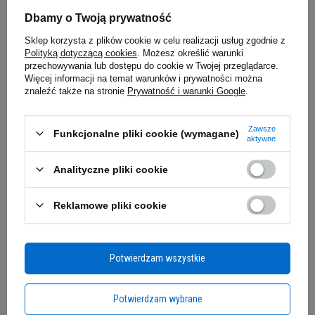
5.00
(8)
Dbamy o Twoją prywatność
12,76 zł
14,59 z
Sklep korzysta z plików cookie w celu realizacji usług zgodnie z
0,14 zł / szt.
0,07 zł / szt.
Polityką dotyczącą cookies
. Możesz określić warunki
iaj
Kup do 20:00 -
wysyłka dzisiaj
Kup do 20:00 
przechowywania lub dostępu do cookie w Twojej przeglądarce.
Więcej informacji na temat warunków i prywatności można
znaleźć także na stronie
Prywatność i warunki Google
.
Zapytaj o produkt
Zawsze
Funkcjonalne pliki cookie (wymagane)
aktywne
Analityczne pliki cookie
E-mail
Reklamowe pliki cookie
Pytanie
Nie tylko dla sportowców
Potwierdzam wszystkie
Choć stworzony z myślą o profesjonalistach,
Tribulus jest idealny dla każdego mężczyzny,
Jeżeli powyższy opis jest dla Ciebie niewystarczający, prześlij nam swoje
Potwierdzam wybrane
który chce w pełni cieszyć się życiem. Jesteś
pytanie odnośnie tego produktu. Postaramy się odpowiedzieć tak szybko jak