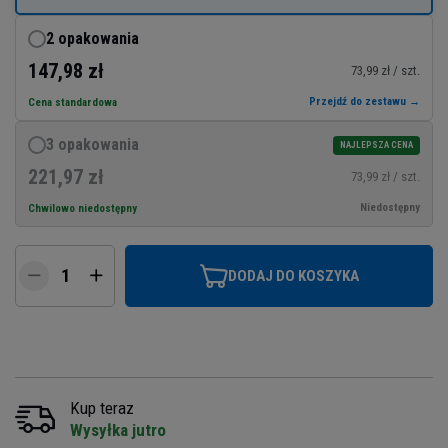
2 opakowania
147,98 zł
73,99 zł / szt.
Przejdź do zestawu →
Cena standardowa
3 opakowania
NAJLEPSZA CENA
221,97 zł
73,99 zł / szt.
Niedostępny
Chwilowo niedostępny
DODAJ DO KOSZYKA
Kup teraz
Wysyłka jutro