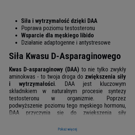
Siła i wytrzymałość dzięki DAA
Poprawa poziomu testosteronu
Wsparcie dla męskiego libido
Działanie adaptogenne i antystresowe
Siła Kwasu D-Asparaginowego
Kwas D-asparaginowy (DAA)
to nie tylko zwykły
aminokwas - to twoja droga do
zwiększenia siły
i wytrzymałości
. DAA jest kluczowym
składnikiem w naturalnym procesie syntezy
testosteronu w organizmie. Poprzez
podwyższenie poziomu tego męskiego hormonu,
DAA przyczynia się do zwiększenia siły
mięśniowej, wytrzymałości i regeneracji po
intensywnym treningu. Z 3200 mg tego
Pokaż więcej
potężnego składnika w każdej porcji, dostarczasz