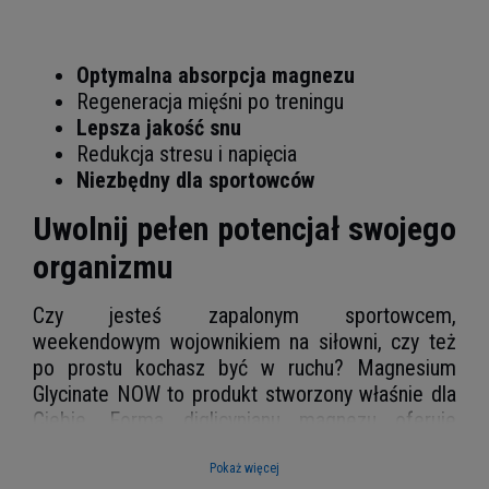
Optymalna absorpcja magnezu
Regeneracja mięśni po treningu
Lepsza jakość snu
Redukcja stresu i napięcia
Niezbędny dla sportowców
Uwolnij pełen potencjał swojego
organizmu
Czy jesteś zapalonym sportowcem,
weekendowym wojownikiem na siłowni, czy też
po prostu kochasz być w ruchu? Magnesium
Glycinate NOW to produkt stworzony właśnie dla
Ciebie. Forma diglicynianu magnezu oferuje
wyjątkowo wysoką biodostępność, co oznacza,
że organizm może go łatwo i skutecznie
Pokaż więcej