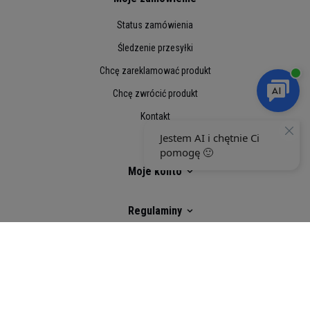
Status zamówienia
Śledzenie przesyłki
Chcę zareklamować produkt
Chcę zwrócić produkt
Kontakt
Moje konto
Regulaminy
Social Media