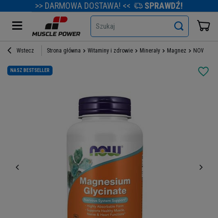
>> DARMOWA DOSTAWA! <<
SPRAWDŹ!
Szukaj
Wstecz
Strona główna
Witaminy i zdrowie
Minerały
Magnez
NOW Magne
NASZ BESTSELLER