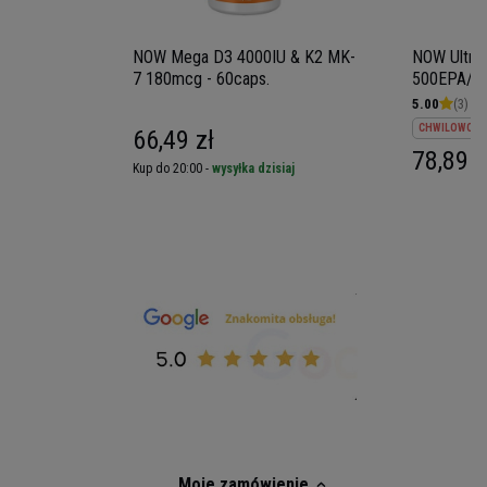
2018. Ustawa z dnia 4 lutego 1994 r. o prawie
autorskim i prawach pokrewnych (Dz. U. z 2006 r.
NOW Mega D3 4000IU & K2 MK-
NOW Ultra
Nr 90, poz. 631 z późn. zm.)
7 180mcg - 60caps.
500EPA/25
5.00
(3)
CHWILOWO NI
66,49 zł
78,89 z
iaj
Kup do 20:00 -
wysyłka dzisiaj
Moje zamówienie