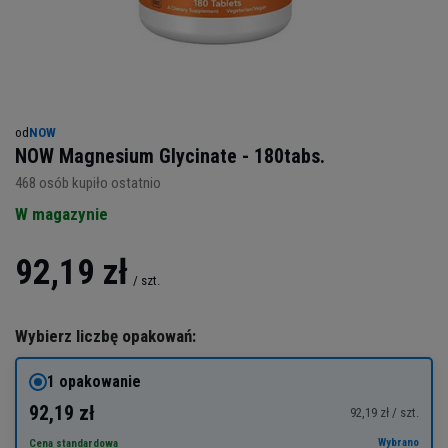
od
NOW
NOW Magnesium Glycinate - 180tabs.
468
osób kupiło ostatnio
W magazynie
92,19 zł
/
szt.
Wybierz liczbę opakowań:
1 opakowanie
92,19 zł
92,19 zł / szt.
Wybrano
Cena standardowa