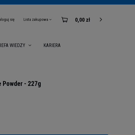
0,00 zł
aloguj się
Lista zakupowa
KARIERA
REFA WIEDZY
 Powder - 227g