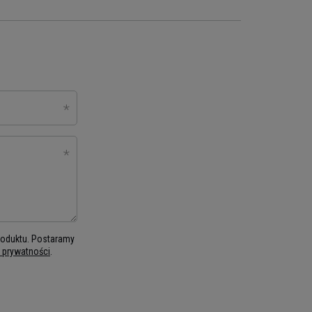
produktu. Postaramy
ą prywatności
.