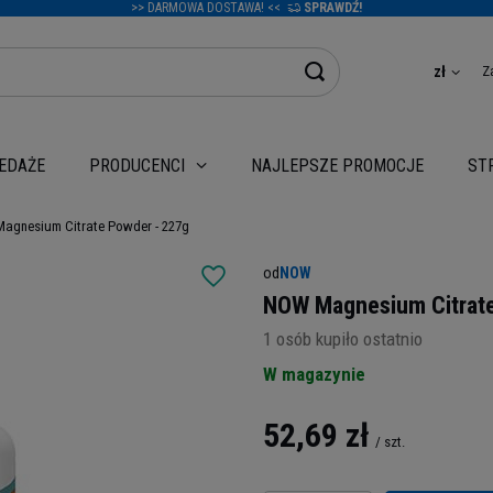
>> DARMOWA DOSTAWA! <<
SPRAWDŹ!
Z
zł
EDAŻE
NAJLEPSZE PROMOCJE
PRODUCENCI
ST
agnesium Citrate Powder - 227g
od
NOW
NOW Magnesium Citrate
1
osób kupiło ostatnio
W magazynie
52,69 zł
/
szt.