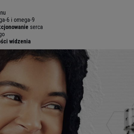
lnu
a-6 i omega-9
kcjonowanie
serca
go
ści widzenia