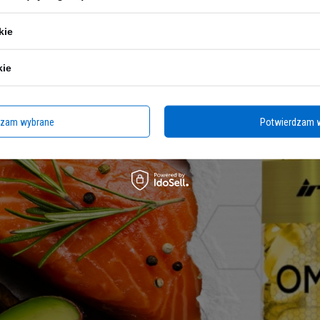
kie
kie
dzam wybrane
Potwierdzam 