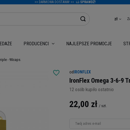
>> DARMOWA DOSTAWA! <<
SPRAWDŹ!
Z
zł
EDAŻE
NAJLEPSZE PROMOCJE
PRODUCENCI
ST
riple - 90caps.
od
IRONFLEX
IronFlex Omega 3-6-9 Tr
12
osób kupiło ostatnio
22,00 zł
/
szt.
Twój adres e-mail