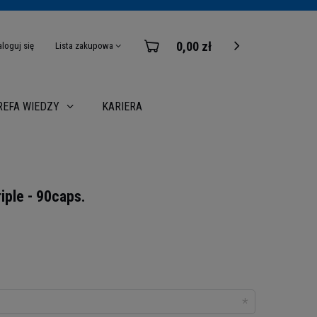
0,00 zł
aloguj się
Lista zakupowa
KARIERA
REFA WIEDZY
iple - 90caps.