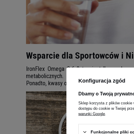
Wsparcie dla Sportowców i Ni
IronFlex Omega 3-6-9 to nie tylko suplem
metabolicznych. Regularne spożywanie kwas
Konfiguracja zgód
Ponadto, kwasy omega-3 mogą hamować procesy
Dbamy o Twoją prywatn
Sklep korzysta z plików cookie 
dostępu do cookie w Twojej prz
warunki Google
.
Funkcjonalne pliki 