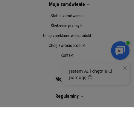
Moje zamówienie
Status zamówienia
Śledzenie przesyłki
Chcę zareklamować produkt
Chcę zwrócić produkt
Kontakt
Moje konto
Regulaminy
Social Media