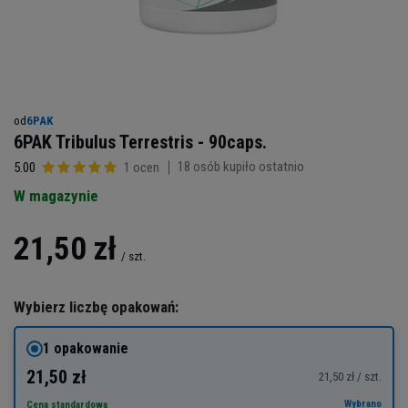
od
6PAK
6PAK Tribulus Terrestris - 90caps.
18
osób kupiło ostatnio
5.00
1 ocen
W magazynie
21,50 zł
/
szt.
Wybierz liczbę opakowań:
1 opakowanie
21,50 zł
21,50 zł / szt.
Wybrano
Cena standardowa