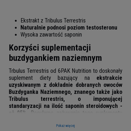
Ekstrakt z Tribulus Terrestris
Naturalnie podnosi poziom testosteronu
Wysoka zawartość saponin
Korzyści suplementacji
buzdygankiem naziemnym
Trbulus Terrestris od 6PAK Nutrition to doskonały
suplement diety bazujący na
ekstrakcie
uzyskiwanym z dokładnie dobranych owoców
Buzdyganka Naziemnego, znanego także jako
Tribulus terrestris, o imponującej
standaryzacji na ilość saponin steroidowych -
aż 95%.
Regularne zażywanie tego suplementu
korzystnie wpływa na samopoczucie i nastrój, co
może być efektem łagodzącego działania tej
Pokaż więcej