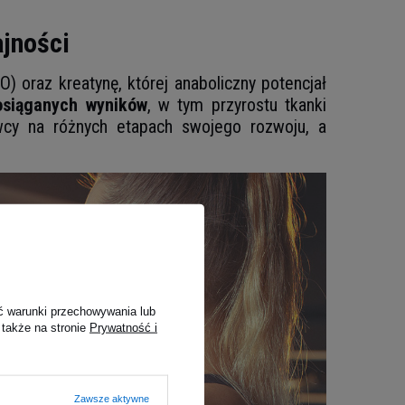
jności
) oraz kreatynę, której anaboliczny potencjał
osiąganych wyników
, w tym przyrostu tkanki
owcy na różnych etapach swojego rozwoju, a
ć warunki przechowywania lub
 także na stronie
Prywatność i
Zawsze aktywne