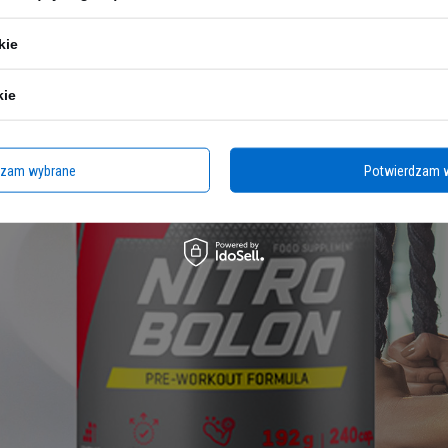
kie
kie
dzam wybrane
Potwierdzam 