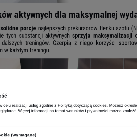
ków aktywnych dla maksymalnej wyda
e
solidne porcje
najlepszych prekursorów tlenku azotu (NO
e tych substancji aktywnych s
przyja maksymalizacji 
 dalszych treningów. Czerpią z niego korzyści sport
m w każdym treningu.
ość
w celu realizacji usług zgodnie z
Polityką dotyczącą cookies
. Możesz określi
eglądarce. Więcej informacji na temat warunków i prywatności można znaleźć
cookie (wymagane)