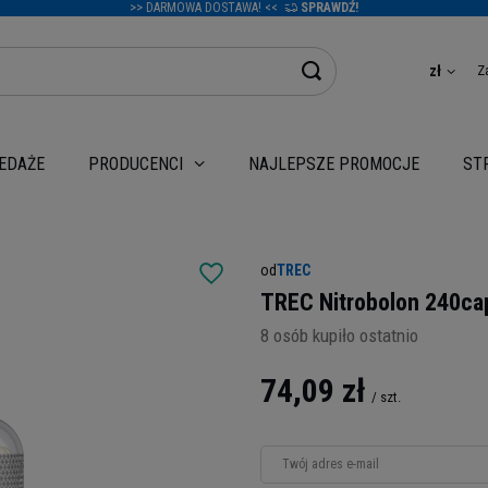
>> DARMOWA DOSTAWA! <<
SPRAWDŹ!
Z
zł
EDAŻE
NAJLEPSZE PROMOCJE
PRODUCENCI
ST
od
TREC
TREC Nitrobolon 240ca
8
osób kupiło ostatnio
74,09 zł
/
szt.
Twój adres e-mail