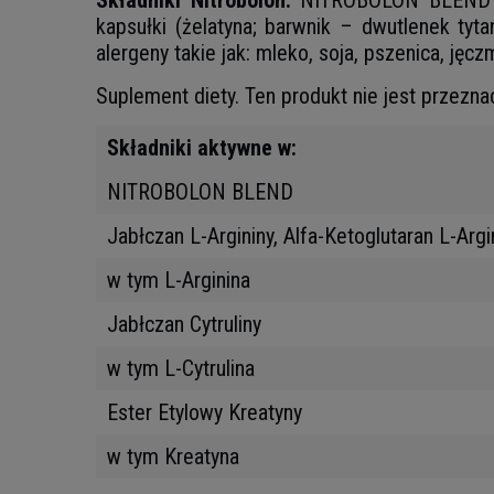
Składniki Nitrobolon:
NITROBOLON BLEND [jab
kapsułki (żelatyna; barwnik – dwutlenek ty
alergeny
takie jak:
mleko, soja, pszenica, jęczm
Suplement diety. Ten produkt nie jest przezna
Składniki aktywne w:
NITROBOLON BLEND
Jabłczan L-Argininy, Alfa-Ketoglutaran L-Argi
w tym L-Arginina
Jabłczan Cytruliny
w tym L-Cytrulina
Ester Etylowy Kreatyny
w tym Kreatyna