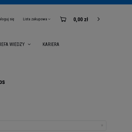
0,00 zł
aloguj się
Lista zakupowa
KARIERA
REFA WIEDZY
ps