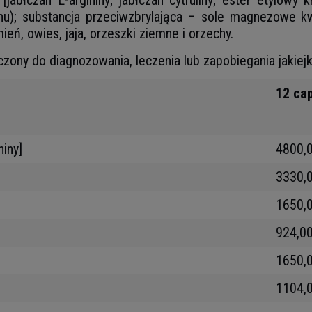
łczan L-argininy; jabłczan cytruliny; ester etylowy kre
tanu); substancja przeciwzbrylająca – sole magnezowe
ień, owies, jaja, orzeszki ziemne i orzechy.
czony do diagnozowania, leczenia lub zapobiegania jakiej
12 ca
niny]
4800,
3330,
1650,
924,0
1650,
1104,