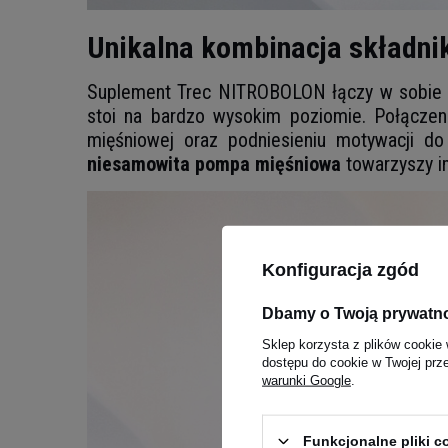
Unikalna kombinacja składni
Suplement Trec NITROBOLON łączy w sobi
stoi na bardzo wysokim poziomie. Połączeni
mięśniowej oraz podniesieniu motywacji do
niesamowita pompa mięśniowa
towarzyszy i
Konfiguracja zgód
Dbamy o Twoją prywatn
Sklep korzysta z plików cookie 
dostępu do cookie w Twojej prz
warunki Google
.
Funkcjonalne pliki 