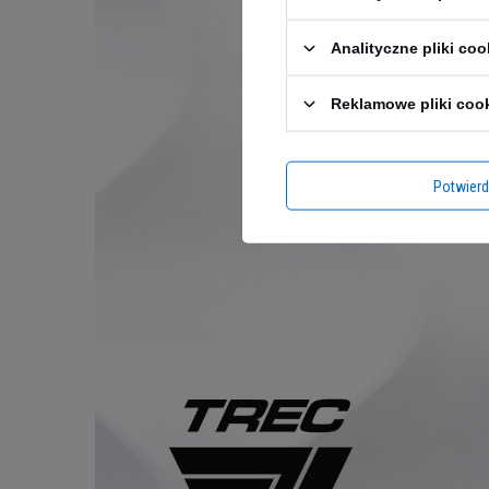
Analityczne pliki coo
Reklamowe pliki coo
Potwier