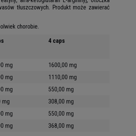
atyny; alfa-ketoglutaran L-argininy]; otoczka
 kwasów tłuszczowych. Produkt może zawierać
kolwiek chorobie.
ps
4 caps
00 mg
1600,00 mg
00 mg
1110,00 mg
00 mg
550,00 mg
0 mg
308,00 mg
00 mg
550,00 mg
00 mg
368,00 mg