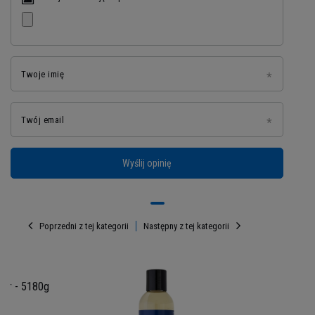
Twoje imię
Twój email
Wyślij opinię
Odżywki przedtreningowe w
MusclePower
Poprzedni z tej kategorii
Następny z tej kategorii
W naszym sklepie znajdziesz preworkout idealny
dla siebie - czegokolwiek byś nie potrzebował!
Mamy zarówno odżywki węglowodanowe,
suplementy na silną pompę mięśniową, a także
ner - 5180g
przedtreningówki wspierające dobry trening bez