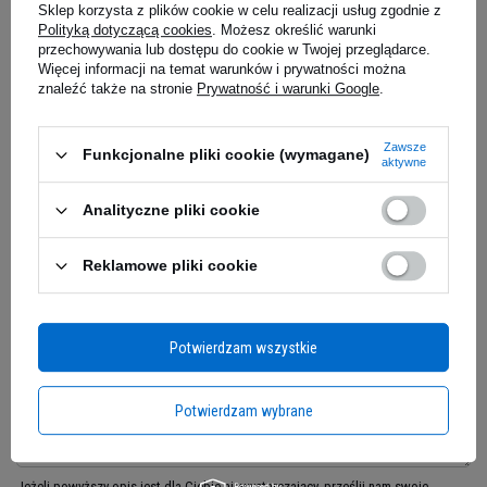
podczas treningów.
Polecana dla entuzjastów
Sklep korzysta z plików cookie w celu realizacji usług zgodnie z
fitness, jak i zawodowych sportowców.
Polityką dotyczącą cookies
. Możesz określić warunki
przechowywania lub dostępu do cookie w Twojej przeglądarce.
Więcej informacji na temat warunków i prywatności można
znaleźć także na stronie
Prywatność i warunki Google
.
29,99 zł
29,00 z
Kup teraz -
wysyłka jutro
Kup teraz -
wy
Zawsze
Funkcjonalne pliki cookie (wymagane)
aktywne
Zapytaj o produkt
Analityczne pliki cookie
Reklamowe pliki cookie
E-mail
Potwierdzam wszystkie
Pytanie
Potwierdzam wybrane
Synergia składników aktywnych
Przedtreningówka Skull Crusher Stim Free
Jeżeli powyższy opis jest dla Ciebie niewystarczający, prześlij nam swoje