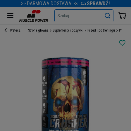
>> DARMOWA DOSTAWA! <<
SPRAWDŹ!
Szukaj
Wstecz
Strona główna
Suplementy i odżywki
Przed i po treningu
Przedtr