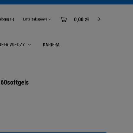
0,00 zł
aloguj się
Lista zakupowa
KARIERA
REFA WIEDZY
 60softgels