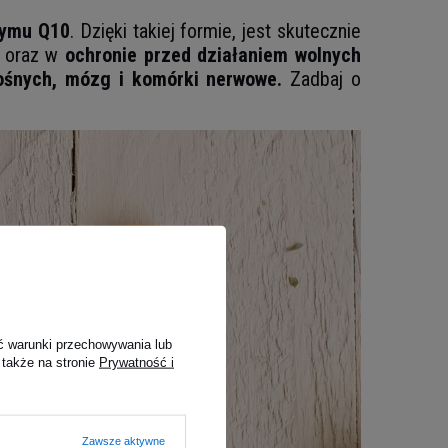
zymu Q10
. Dzięki takiej formie, jest skutecznie
w oraz w
ochronie przed działaniem wolnych
ośnych, mózg i komórki nerwowe.
Zadbaj o
ć warunki przechowywania lub
 także na stronie
Prywatność i
Zawsze aktywne