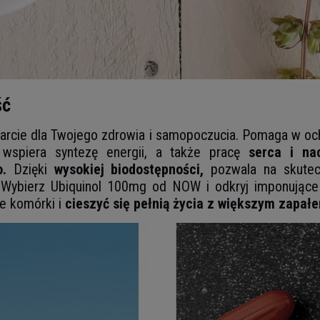
ść
rcie dla Twojego zdrowia i samopoczucia. Pomaga w och
 wspiera syntezę energii, a także pracę
serca i na
.
Dzięki
wysokiej biodostępności,
pozwala na skutec
ybierz Ubiquinol 100mg od NOW i odkryj imponujące k
e komórki i
cieszyć się pełnią życia z większym zapał