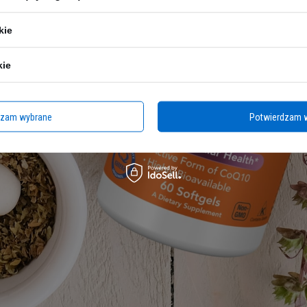
kie
kie
dzam wybrane
Potwierdzam 