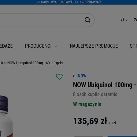
>> DARMOWA DOSTAWA! <<
SPRAWDŹ!
Z
zł
EDAŻE
NAJLEPSZE PROMOCJE
PRODUCENCI
ST
10
NOW Ubiquinol 100mg - 60softgels
od
NOW
NOW Ubiquinol 100mg -
8
osób kupiło ostatnio
W magazynie
135,69 zł
/
szt.