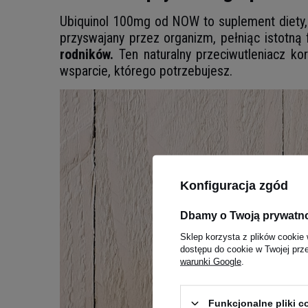
Ubiquinol 100mg od NOW to suplement diety,
przyswajany przez organizm, pełniąc istotną
rodników.
Ten naturalny przeciwutleniacz ko
wsparcie, którego potrzebujesz.
Konfiguracja zgód
Dbamy o Twoją prywatn
Sklep korzysta z plików cookie 
dostępu do cookie w Twojej prz
warunki Google
.
Funkcjonalne pliki 