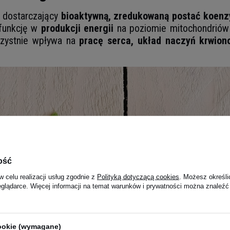
 dostarczający
bioaktywną, zredukowaną postać koen
 funkcję w
produkcji energii
na poziomie mitochondrió
rzystnie wpływa na
pracę serca, układ naczyń krwion
ość
w celu realizacji usług zgodnie z
Polityką dotyczącą cookies
. Możesz określi
eglądarce. Więcej informacji na temat warunków i prywatności można znaleźć
cookie (wymagane)