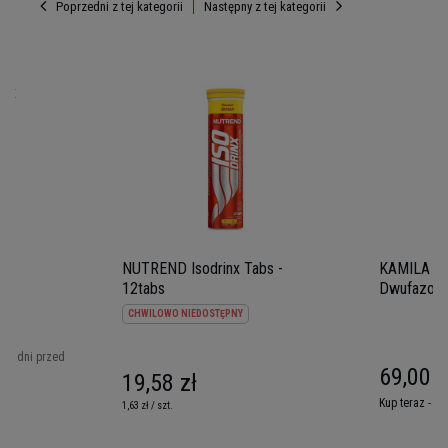
Poprzedni z tej kategorii
Następny z tej kategorii
 3x
NUTREND Isodrinx Tabs -
KAMILA W
UWAGA - kopiowanie oraz rozpowszechnianie
12tabs
Dwufazowa
zdjęć jest zabronione przez Muscle Power ©
- 250ml
CHWILOWO NIEDOSTĘPNY
2018. Ustawa z dnia 4 lutego 1994 r. o prawie
autorskim i prawach pokrewnych (Dz. U. z 2006 r.
 30 dni przed
69,00 z
19,58 zł
Nr 90, poz. 631 z późn. zm.)
Kup teraz -
wy
1,63 zł / szt.