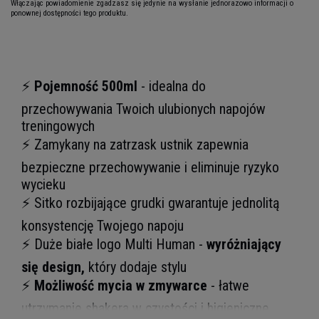
Włączając powiadomienie zgadzasz się jedynie na wysłanie jednorazowo informacji o
ponownej dostępności tego produktu.
⚡
Pojemność 500ml
- idealna do
przechowywania Twoich ulubionych napojów
treningowych
⚡
Zamykany na zatrzask ustnik zapewnia
bezpieczne przechowywanie i eliminuje ryzyko
wycieku
⚡
Sitko rozbijające grudki gwarantuje jednolitą
konsystencję Twojego napoju
⚡
Duże białe logo Multi Human -
wyróżniający
się design,
który dodaje stylu
⚡
Możliwość mycia w zmywarce
- łatwe
utrzymanie shakera w czystości i higieniczne