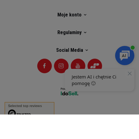
Moje konto
Regulaminy
Social Media
Selected top reviews
There are no reviews
yet.