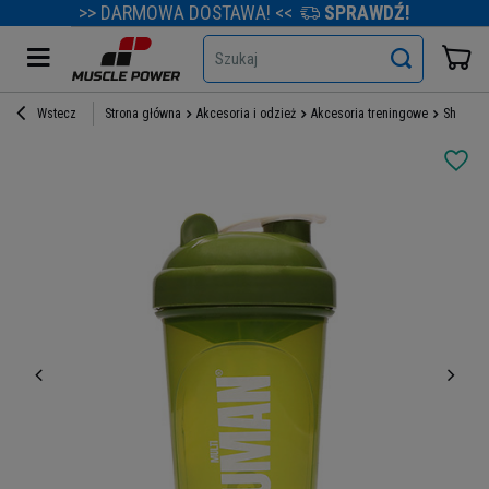
>> DARMOWA DOSTAWA! <<
SPRAWDŹ!
Szukaj
Wstecz
Strona główna
Akcesoria i odzież
Akcesoria treningowe
Shakery 