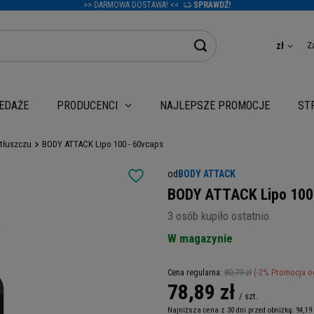
>> DARMOWA DOSTAWA! <<
SPRAWDŹ!
Z
zł
EDAŻE
NAJLEPSZE PROMOCJE
PRODUCENCI
ST
tłuszczu
BODY ATTACK Lipo 100 - 60vcaps
od
BODY ATTACK
BODY ATTACK Lipo 100 
3
osób kupiło ostatnio
W magazynie
80,79 zł
(-
2
% Promocja o
Cena regularna:
78,89 zł
/
szt.
Najniższa cena z 30 dni przed obniżką:
94,19