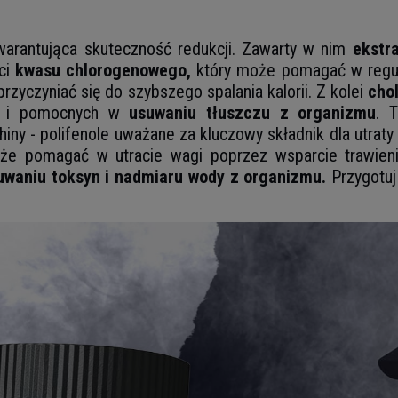
warantująca skuteczność redukcji. Zawarty w nim
ekstr
ści
kwasu chlorogenowego,
który może pomagać w regula
przyczyniać się do szybszego spalania kalorii. Z kolei
cho
y i pomocnych w
usuwaniu tłuszczu z organizmu
. 
iny - polifenole uważane za kluczowy składnik dla utraty
e pomagać w utracie wagi poprzez wsparcie trawienia
uwaniu toksyn i nadmiaru wody z organizmu.
Przygotu