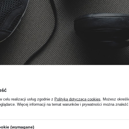
ość
w celu realizacji usług zgodnie z
Polityką dotyczącą cookies
. Możesz określi
eglądarce. Więcej informacji na temat warunków i prywatności można znaleźć
cookie (wymagane)