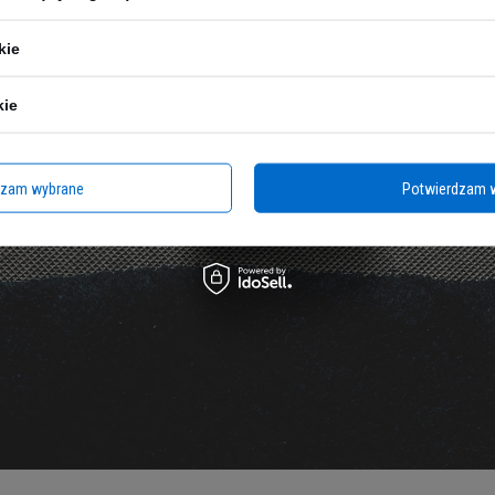
kie
kie
dzam wybrane
Potwierdzam 