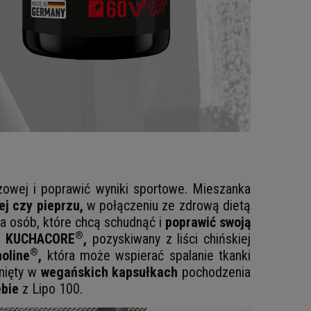
zowej i poprawić wyniki sportowe. Mieszanka
ej czy pieprzu,
w połączeniu ze zdrową dietą
la osób, które chcą schudnąć i
poprawić swoją
®
k
KUCHACORE
,
pozyskiwany z liści chińskiej
®
oline
,
która może wspierać spalanie tkanki
nięty w
wegańskich kapsułkach
pochodzenia
ebie
z Lipo 100.