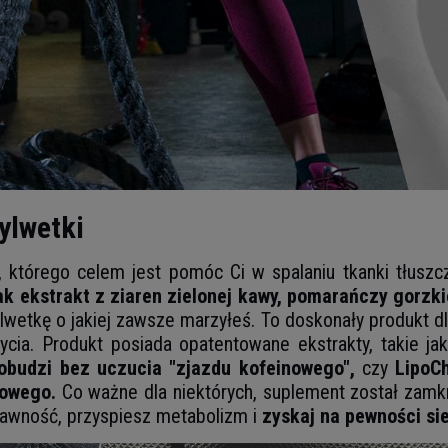
ylwetki
, którego celem jest pomóc Ci w spalaniu tkanki tłuszc
ak ekstrakt z ziaren zielonej kawy, pomarańczy gorzki
lwetkę o jakiej zawsze marzyłeś. To doskonały produkt d
ycia. Produkt posiada opatentowane ekstrakty, takie ja
obudzi bez uczucia "zjazdu kofeinowego",
czy
LipoCh
wowego.
Co ważne dla niektórych, suplement został zamk
rawność, przyspiesz metabolizm i
zyskaj na pewności si