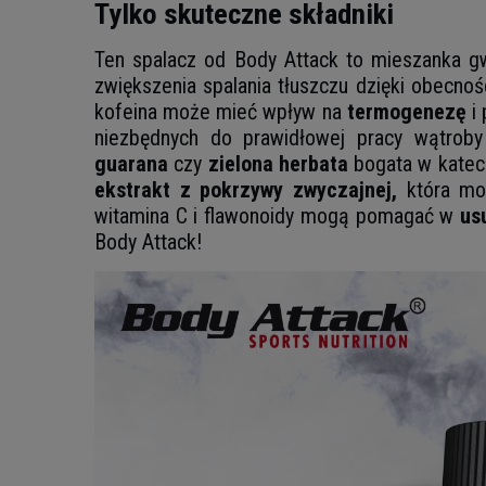
Tylko skuteczne składniki
Ten spalacz od Body Attack to mieszanka g
zwiększenia spalania tłuszczu dzięki obecno
kofeina może mieć wpływ na
termogenezę
i
niezbędnych do prawidłowej pracy wątrob
guarana
czy
zielona herbata
bogata w katech
ekstrakt z pokrzywy zwyczajnej,
która moż
witamina C i flawonoidy mogą pomagać w
us
Body Attack!