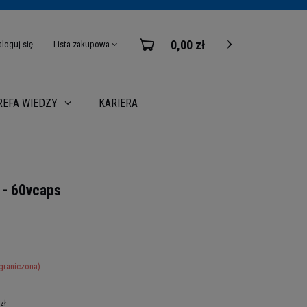
0,00 zł
aloguj się
Lista zakupowa
KARIERA
REFA WIEDZY
- 60vcaps
graniczona)
 zł