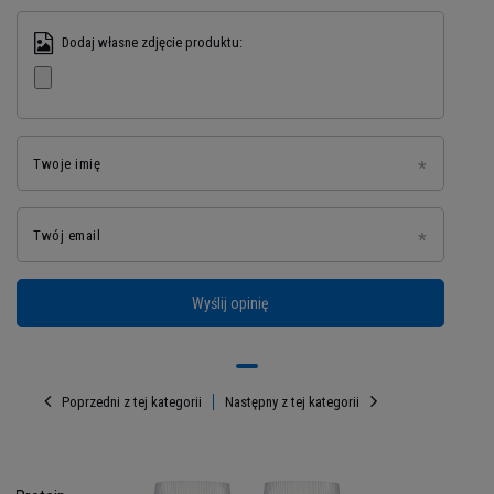
Dodaj własne zdjęcie produktu:
Twoje imię
Twój email
Wyślij opinię
Opakowanie: 240g (6x40g)
Poprzedni z tej kategorii
Następny z tej kategorii
Średnica: ~20cm
Składniki Protein Tortilla:
Woda, gluten pszenny
(zawiera
pszenicę
), błonnik pszenny (zawiera