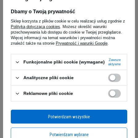
przyjaznych diecie ketogenicznej!
Dzięki temu
DZIK Dzik Energy 500ml
DZIK Ener
nie musisz rezygnować
ze swoich ulubionych
Dbamy o Twoją prywatność
tortilli - możesz przygotować je
w równie
Sklep korzysta z plików cookie w celu realizacji usług zgodnie z
pysznej wersji,
ale odpowiadającej Twoim
Polityką dotyczącą cookies
. Możesz określić warunki
nowym potrzebom.
przechowywania lub dostępu do cookie w Twojej przeglądarce.
Więcej informacji na temat warunków i prywatności można
5,95 zł
5,95 zł
znaleźć także na stronie
Prywatność i warunki Google
.
edziałek
Kup teraz -
wysyłka w poniedziałek
Kup teraz -
wy
Zawsze
Funkcjonalne pliki cookie (wymagane)
aktywne
Zapytaj o produkt
Analityczne pliki cookie
Reklamowe pliki cookie
E-mail
Pytanie
Potwierdzam wszystkie
Potwierdzam wybrane