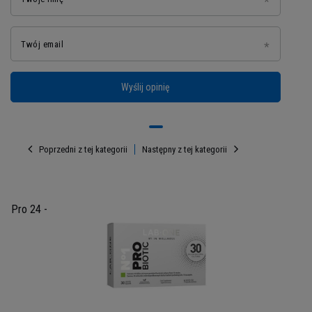
Twój email
Wyślij opinię
Siła i zdrowie w MusclePower.pl
Poprzedni z tej kategorii
Następny z tej kategorii
Zakupy za pośrednictwem naszego sklepu są
przyjemnością – fachowa obsługa czeka, aby
pomóc Ci wybrać produkty odpowiadające Twoim
oczekiwaniom. W szerokim asortymencie
c Pro 24 -
suplementów diety z łatwością znajdziesz to,
czego potrzebujesz.
Niacin 500 mg to preparat,
który pozwala niwelować dokuczliwe skutki
uboczne suplementacji witaminą B3.
NOW to
renomowany producent suplementów diety, który
od lat dostarcza naturalne produkty rzeszom