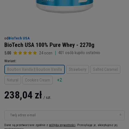
od
BioTech USA
BioTech USA 100% Pure Whey - 2270g
401
osób kupiło ostatnio
5.00
24 ocen
Wariant
Bourbon Vanilla || Bourbon Vanilla
Strawberry
Salted Caramel
+2
Natural
Cookies Cream
238,04 zł
/
szt.
Twój adres e-mail
Dane są przetwarzane zgodnie z
polityką prywatności
. Przesyłając je, akceptujesz jej