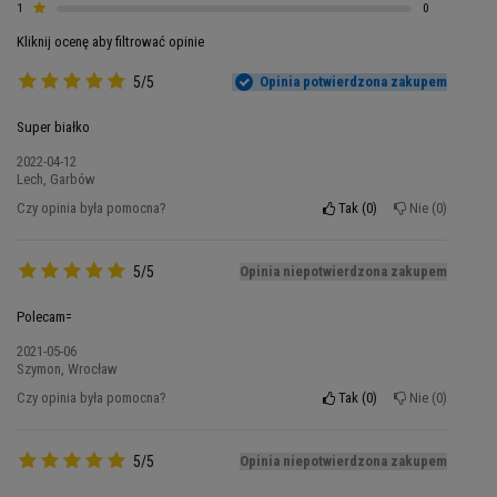
źródło pełnowartościowego białka
. Odżywka
1
0
białkowa BioTech to błyskawicznie przyswajalny
Kliknij ocenę aby filtrować opinie
matrix białek serwatkowecyh o
zawartości protein na poziomie 78%, w postaci
5/5
Opinia potwierdzona zakupem
mieszanki izolatu i koncentratu białka
Super białko
serwatkowego (WPC). Dodatkowe aminokwasy
zawarte w suplemencie wspomagają szybką
2022-04-12
Lech, Garbów
regenerację i
redukują potreningowy
Czy opinia była pomocna?
Tak
0
Nie
0
dyskomfort mięśni.
5/5
Opinia niepotwierdzona zakupem
Polecam=
2021-05-06
Szymon, Wrocław
Czy opinia była pomocna?
Tak
0
Nie
0
5/5
Opinia niepotwierdzona zakupem