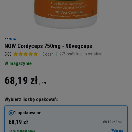
od
NOW
NOW Cordyceps 750mg - 90vegcaps
276
osób kupiło ostatnio
5.00
15 ocen
W magazynie
68,19 zł
/
szt.
Wybierz liczbę opakowań:
1 opakowanie
68,19 zł
68,19 zł / szt.
Wybrano
Cena standardowa