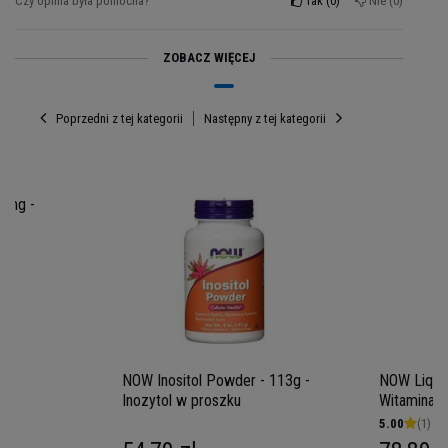
Czy opinia była pomocna?
Tak
0
Nie
0
ZOBACZ WIĘCEJ
Poprzedni z tej kategorii
Następny z tej kategorii
0mg -
NOW Inositol Powder - 113g -
NOW Liquid
Inozytol w proszku
Witamina 
5.00
(1)