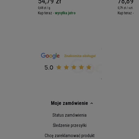
54,79 zł
78,89 z
0,48 zł / g
0,79 zł / szt.
Kup teraz -
wysyłka jutro
Kup teraz -
wy
Moje zamówienie
Status zamówienia
Śledzenie przesyłki
Chcę zareklamować produkt