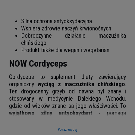
Silna ochrona antyoksydacyjna
Wspiera zdrowie naczyń krwionośnych
Dobroczynne działanie
maczużnika
chińskiego
Produkt także dla wegan i wegetarian
NOW Cordyceps
Cordyceps to suplement diety zawierający
organiczny
wyciąg z maczużnika chińskiego
.
Ten drogocenny grzyb od dawna był znany i
stosowany w medycynie Dalekiego Wchodu,
gdzie od wieków znane są jego właściwości. To
wyjątkowo silny antyoksydant
- pomaga
skutecznie zwalczać wolne rodniki - cząsteczki,
które krążą po ciele niszcząc zdrowe komórki.
Pokaż więcej
Ich nadmiar nazywamy
stresem oksydacyjnym
,