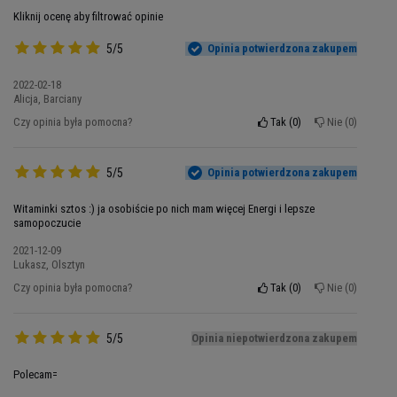
potężne dawki witaminy C (180 mcg - 225%
Kliknij ocenę aby filtrować opinie
RWS), która wspomaga układ odpornościowy i
przyspiesza regenerację tkanek. Witamina D (25
5/5
Opinia potwierdzona zakupem
mcg - 500% RWS) wzmacnia Twoje kości i
wspiera funkcjonowanie mięśni. Cynk (25 mg -
2022-02-18
Alicja, Barciany
250% RWS) jest niezbędny dla prawidłowego
Czy opinia była pomocna?
Tak
0
Nie
0
działania układu immunologicznego i
metabolizmu białek - kluczowych elementów w
budowaniu formy sportowej.
5/5
Opinia potwierdzona zakupem
Co wyróżnia MUTANT Multi? To unikalne
Witaminki sztos :) ja osobiście po nich mam więcej Energi i lepsze
samopoczucie
kompozycje składników, takie jak Fito-blend
zawierający ponad 30 superfoods, od trawy
2021-12-09
Lukasz, Olsztyn
jęczmiennej po spirulinę i chlorellę. Te naturalne
Czy opinia była pomocna?
ekstrakty dostarczają Twojemu organizmowi
Tak
0
Nie
0
fitoskładników, których nie znajdziesz w
standardowych multiwitaminach z apteki.
5/5
Opinia niepotwierdzona zakupem
🔬 Nauka i Natura w Jednej
Polecam=