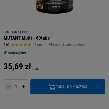
od
MUTANT ( PVL )
MUTANT Multi - 60tabs
951
osób kupiło ostatnio
5.00
16 ocen
W magazynie
35,69 zł
/
szt.
DODAJ DO KOSZYKA