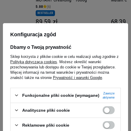
5.00
(6)
BESTSELLER
89,59 zł
68,39 z
iaj
Kup do 20:00 -
wysyłka dzisiaj
Kup do 20:00 
MUTANT Multi to zaawansowany kompleks
Konfiguracja zgód
witaminowo-mineralny stworzony specjalnie dla
Dbamy o Twoją prywatność
sportowców i osób aktywnych. W jednej tabletce
Zapytaj o produkt
zamknięto potężną dawkę około 80 starannie
Sklep korzysta z plików cookie w celu realizacji usług zgodnie z
Polityką dotyczącą cookies
. Możesz określić warunki
wyselekcjonowanych składników odżywczych,
przechowywania lub dostępu do cookie w Twojej przeglądarce.
które wspierają Twój organizm od wewnątrz.
Więcej informacji na temat warunków i prywatności można
E-mail
Każda porcja dostarcza skoncentrowanych
znaleźć także na stronie
Prywatność i warunki Google
.
witamin, minerałów, ekstraktów roślinnych,
enzymów i antyoksydantów, zapewniając
Pytanie
Zawsze
Funkcjonalne pliki cookie (wymagane)
kompleksowe wsparcie dla Twojego zdrowia,
aktywne
odporności i wydolności.
Analityczne pliki cookie
💪 Pełne Wsparcie dla
Reklamowe pliki cookie
Organizmu Sportowca
Jeżeli powyższy opis jest dla Ciebie niewystarczający, prześlij nam swoje