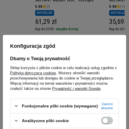
5.00
(2)
5.00
(15)
BESTSELLER
BESTSELLER
61,29 zł
35,69 z
iaj
Kup do 20:00 -
wysyłka dzisiaj
Kup do 20:00 
MUTANT Core ZM8+ to zaawansowany
Konfiguracja zgód
suplement mineralny zawierający optymalnie
Zapytaj o produkt
zbilansowane dawki cynku, magnezu oraz
Dbamy o Twoją prywatność
witaminy B6, które wspólnie tworzą potężne trio
Sklep korzysta z plików cookie w celu realizacji usług zgodnie z
wspierające naturalną produkcję hormonów
Polityką dotyczącą cookies
. Możesz określić warunki
E-mail
anabolicznych. Badania kliniczne potwierdzają, że
przechowywania lub dostępu do cookie w Twojej przeglądarce.
ta specjalistyczna formuła może zwiększyć
Więcej informacji na temat warunków i prywatności można
znaleźć także na stronie
Prywatność i warunki Google
.
poziom testosteronu aż o 30% oraz podnieść
Pytanie
poziom insulinopodobnego czynnika wzrostu
(IGF-1) o 5% u aktywnych sportowców.
Zawsze
Funkcjonalne pliki cookie (wymagane)
aktywne
Przełom w Naturalnym
Analityczne pliki cookie
Wsparciu Testosteronu
Jeżeli powyższy opis jest dla Ciebie niewystarczający, prześlij nam swoje