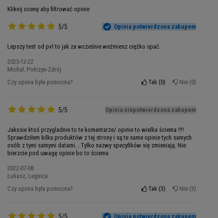
innych suplementów, to przełomowa technologia
Kliknij ocenę aby filtrować opinie
wchłaniania. Dzięki dodatkowi BioPerine -
ekstraktu z czarnego pieprzu o udowodnionej
5/5
Opinia potwierdzona zakupem
skuteczności - składniki aktywne są znacznie
lepiej przyswajane przez organizm. Oznacza to,
Lepszy test od pvl to jak za wcześnie weźmiesz ciężko spać.
że każda kapsułka dostarcza maksymalną ilość
2025-12-22
składników odżywczych tam, gdzie są najbardziej
Michał, Połczyn-Zdrój
potrzebne.
Czy opinia była pomocna?
Tak
0
Nie
0
Pamiętaj, że nawet najintensywniejsze treningi nie
5/5
Opinia niepotwierdzona zakupem
przyniosą oczekiwanych rezultatów bez
odpowiedniej regeneracji i wsparcia
Jakxsie ktoś przygladnie to te komentarze/ opinie to wielka ściema !!!!
hormonalnego. MUTANT Core ZM8+ działa
Sprawdziłem kilka produktów z tej strony i są te same opinie tych samych
osób z tymi samymi datami. . Tylko nazwy specyfików się zmieniają. Nie
podczas snu, kiedy Twój organizm najbardziej
bierzcie pod uwagę opinie bo to ściema
intensywnie się regeneruje, wspierając naturalne
2022-07-08
procesy wzrostu mięśni.
Łukasz, Legnica
Czy opinia była pomocna?
Potęga Minerałów dla Twojego
Tak
3
Nie
3
Sukcesu
5/5
Opinia potwierdzona zakupem