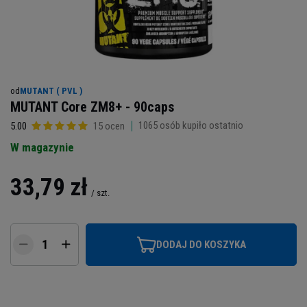
od
MUTANT ( PVL )
MUTANT Core ZM8+ - 90caps
1065
osób kupiło ostatnio
5.00
15 ocen
W magazynie
33,79 zł
/
szt.
DODAJ DO KOSZYKA