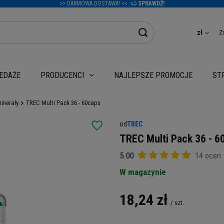
>> DARMOWA DOSTAWA! <<
SPRAWDŹ!
Z
zł
EDAŻE
NAJLEPSZE PROMOCJE
PRODUCENCI
ST
minerały
TREC Multi Pack 36 - 60caps
od
TREC
TREC Multi Pack 36 - 6
5.00
14 ocen
W magazynie
18,24 zł
/
szt.