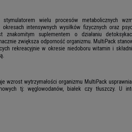
stymulatorem wielu procesów metabolicznych wzmac
okresach intensywnych wysiłków fizycznych oraz psych
est znakomitym suplementem o działaniu detoksyka
znacznie zwiększa odporność organizmu. MultiPack stanow
ch rekreacyjnie w okresie niedoboru witamin i skład
ą.
e wzrost wytrzymałości organizmu MultiPack usprawnia
mowych tj: węglowodanów, białek czy tłuszczy. U int