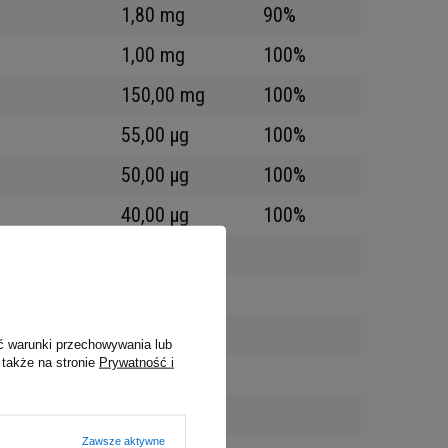
1,80 mg
90%
1,00 mg
100%
150,00 mg
100%
55,00 µg
100%
50,00 µg
100%
40,00 µg
100%
200,00 mg
50,00 mg
ć warunki przechowywania lub
 także na stronie
Prywatność i
30,00 mg
30,00 mg
Zawsze aktywne