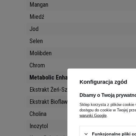
Mangan
Miedź
Jod
Selen
Molibden
Chrom
Metabolic Enhancers
Konfiguracja zgód
Ekstrakt Żeń-Szenia Koreańskiego (Panax g
Dbamy o Twoją prywatn
Ekstrakt Bioflawonoidów Cytrusowych (Citru
Sklep korzysta z plików cookie 
dostępu do cookie w Twojej prz
Cholina
warunki Google
.
Inozytol
Funkcjonalne pliki 