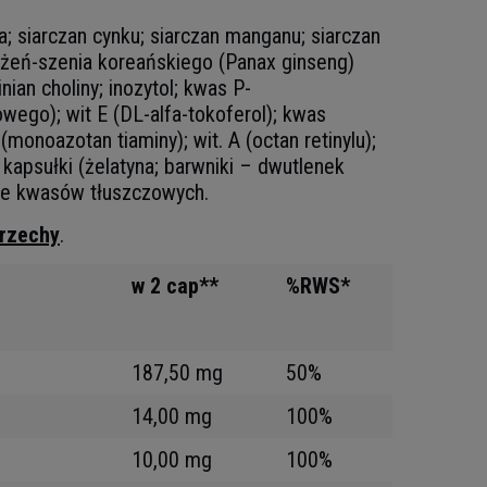
; siarczan cynku; siarczan manganu; siarczan
t żeń-szenia koreańskiego (Panax ginseng)
an choliny; inozytol; kwas P-
wego); wit E (DL-alfa-tokoferol); kwas
monoazotan tiaminy); wit. A (octan retinylu);
kapsułki (żelatyna; barwniki – dwutlenek
owe kwasów tłuszczowych.
orzechy
.
w 2 cap**
%RWS*
187,50 mg
50%
14,00 mg
100%
10,00 mg
100%