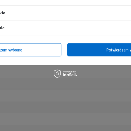
kie
kie
dzam wybrane
Potwierdzam 