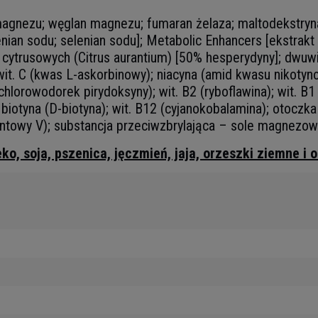
 magnezu; węglan magnezu; fumaran żelaza; maltodekstryna
enian sodu; selenian sodu]; Metabolic Enhancers [ekstrak
ytrusowych (Citrus aurantium) [50% hesperydyny]; dwuwini
t. C (kwas L-askorbinowy); niacyna (amid kwasu nikotyno
hlorowodorek pirydoksyny); wit. B2 (ryboflawina); wit. B1 (
iotyna (D-biotyna); wit. B12 (cyjanokobalamina); otoczka 
patentowy V); substancja przeciwzbrylająca – sole magnez
ko, soja, pszenica, jęczmień, jaja, orzeszki ziemne i 