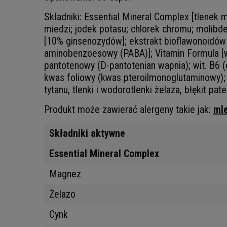
Składniki: Essential Mineral Complex [tlenek
miedzi; jodek potasu; chlorek chromu; molibd
[10% ginsenozydów]; ekstrakt bioflawonoidów c
aminobenzoesowy (PABA)]; Vitamin Formula [wi
pantotenowy (D-pantotenian wapnia); wit. B6 (c
kwas foliowy (kwas pteroilmonoglutaminowy); b
tytanu, tlenki i wodorotlenki żelaza, błękit 
Produkt może zawierać alergeny takie jak:
mle
Składniki aktywne
Essential Mineral Complex
Magnez
Żelazo
Cynk