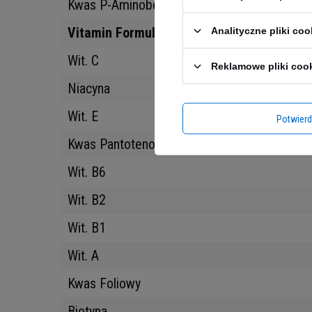
Kwas P-Aminobenzoesowy (PABA)
Vitamin Formula
Analityczne pliki coo
Wit. C
Reklamowe pliki coo
Niacyna
Wit. E
Potwier
Kwas Pantotenowy
Wit. B6
Wit. B2
Wit. B1
Wit. A
Kwas Foliowy
Biotyna