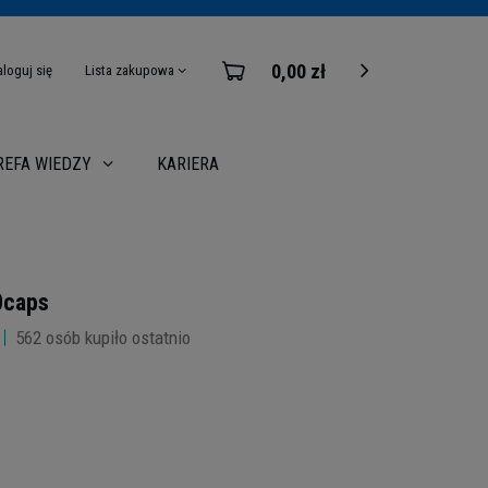
0,00 zł
aloguj się
Lista zakupowa
KARIERA
REFA WIEDZY
0caps
562
osób kupiło ostatnio