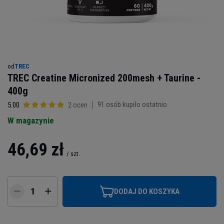
od
TREC
TREC Creatine Micronized 200mesh + Taurine -
400g
91
osób kupiło ostatnio
5.00
2 ocen
W magazynie
46,69 zł
/
szt.
DODAJ DO KOSZYKA