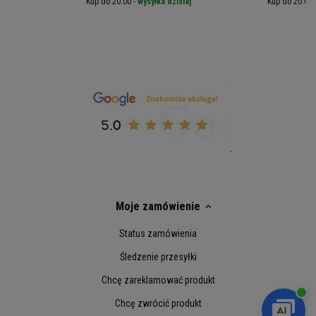
iaj
Kup do 20:00 -
wysyłka dzisiaj
Kup do 20:00 
Masa netto: 400g
Moje zamówienie
Status zamówienia
Śledzenie przesyłki
Chcę zareklamować produkt
Chcę zwrócić produkt