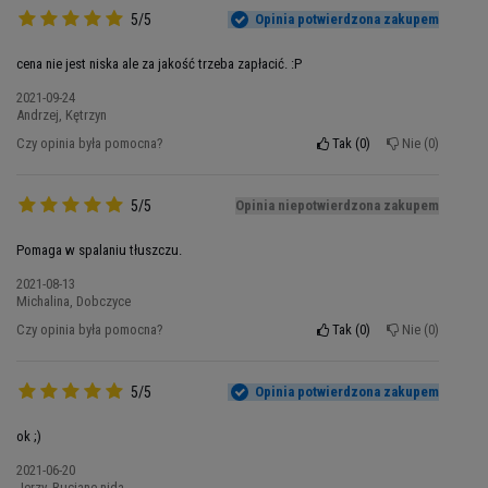
precyzyjnie zorganizowana flota pojazdów
5/5
Opinia potwierdzona zakupem
transportowych, która wreszcie uruchamia ten
uśpiony potencjał. To nie jest kolejny modny
cena nie jest niska ale za jakość trzeba zapłacić. :P
suplement – to klucz do odblokowania
2021-09-24
naturalnych mechanizmów Twojego ciała, które
Andrzej, Kętrzyn
od zawsze były zaprojektowane do efektywnego
Czy opinia była pomocna?
Tak
0
Nie
0
zarządzania energią z tłuszczu.
Rewolucja w metabolizmie
5/5
Opinia niepotwierdzona zakupem
tłuszczów – jak działa OLIMP
Pomaga w spalaniu tłuszczu.
L-Carnitine 1500 Extreme MC
2021-08-13
Michalina, Dobczyce
Czy opinia była pomocna?
Tak
0
Nie
0
OLIMP L-Carnitine 1500 Extreme MC to
odpowiedź renomowanego producenta
suplementów na realne potrzeby wszystkich
5/5
Opinia potwierdzona zakupem
aktywnych osób, które pragną w pełni
wykorzystać potencjał swojego metabolizmu.
ok ;)
Produkt zawiera 1500mg winianu L-karnityny w
2021-06-20
Jerzy, Ruciane-nida