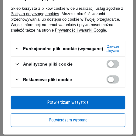
67,09 z
49,99 zł
0,34 zł / g
Sklep korzysta z plików cookie w celu realizacji usług zgodnie z
Kup teraz -
wysyłka jutro
Kup teraz -
wy
Polityką dotyczącą cookies
. Możesz określić warunki
przechowywania lub dostępu do cookie w Twojej przeglądarce.
Więcej informacji na temat warunków i prywatności można
znaleźć także na stronie
Prywatność i warunki Google
.
Zapytaj o produkt
Zawsze
Czy Twoje ciało wykorzystuje
Funkcjonalne pliki cookie (wymagane)
aktywne
pełny potencjał spalania
E-mail
Analityczne pliki cookie
tłuszczu?
Pytanie
Reklamowe pliki cookie
Każdego dnia Twój organizm prowadzi
nieustanną walkę o energię. Miliony komórek
tłuszczowych przechowują ogromne zasoby
Potwierdzam wszystkie
niewykorzystanego paliwa, które czeka na
Jeżeli powyższy opis jest dla Ciebie niewystarczający, prześlij nam swoje
właściwy moment, aby zostać uwolnione i
pytanie odnośnie tego produktu. Postaramy się odpowiedzieć tak szybko jak
Potwierdzam wybrane
przekształcone w czystą energię. Problem
tylko będzie to możliwe.
Dane są przetwarzane zgodnie z
polityką prywatności
.
Przesyłając je, akceptujesz jej postanowienia.
polega na tym, że współczesny styl życia –