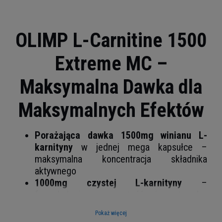
OLIMP L-Carnitine 1500
Extreme MC –
Maksymalna Dawka dla
Maksymalnych Efektów
Porażająca dawka 1500mg winianu L-
karnityny
w jednej mega kapsułce –
maksymalna koncentracja składnika
aktywnego
1000mg czystej L-karnityny
–
farmakologiczna czystość i optymalny
stopień mikronizacji
Pokaż więcej
120 porcji w opakowaniu
– najbardziej