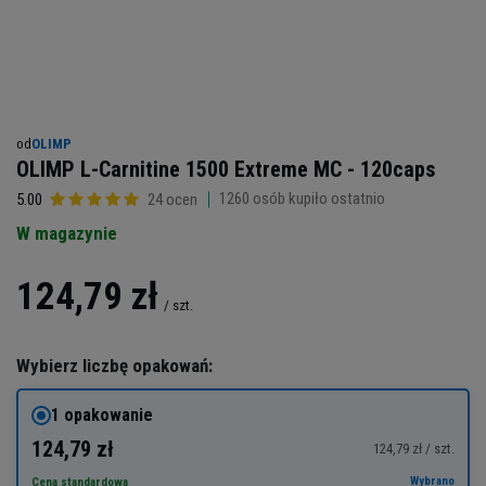
od
OLIMP
OLIMP L-Carnitine 1500 Extreme MC - 120caps
1260
osób kupiło ostatnio
5.00
24 ocen
W magazynie
124,79 zł
/
szt.
Wybierz liczbę opakowań:
1 opakowanie
124,79 zł
124,79 zł / szt.
Wybrano
Cena standardowa